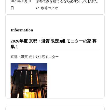
2026年08月01
京都で家を建てるなら必ず知っておきた
日
い“敷地のクセ”
2026年07月29
洗面・トイレデザインは“選び方”で空間
日
が決まる
Information
2026年07月26
予算オーバーを防ぐ方法 ― デザインフ
2026年度 京都・滋賀 限定3組 モニターの家 募
日
ァーススト一級建築士事務所が考える“設
集！
計の透明性” ―
京都・滋賀で注文住宅モニター
2026年07月24
旗竿地・狭小地は「土地代が安い＝お
日
得」ではない ―道路が狭い京都・滋賀で
こそ知っておくべき“建築費が上がる理
由”―
2026年07月23
予算が限られていても“美しい家”はつく
日
れる 削るべき場所・残すべき場所をどう
見極めるか