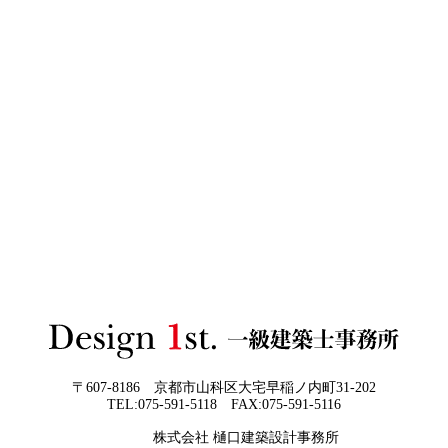
2026年06月03
建築費高騰時代──新築か、リフォーム
日
か。迷う人が増える今こそ知っておきた
い“本当の費用差”
2026年06月02
「家づくりの成功は“優先順位”で決まる
3Dパース・ウォークスルー動画がある会社とない会社の
日
──予算でも間取りでもなく、暮らしの軸
差— “見える家づくり”と“見えない家づくり”の決定的な
をつくるということ」
違い —
2026年06月01
お客様の言葉に出来ない、表現しきれな
日
い思いを出来る限り正確に、目で見える
ように表現し、形に変える手助けをさせ
て頂ければと常に思っております。夢を
現実に近づけるお手伝いをさせて頂く事
が私たちの仕事なのです。
〒607-8186 京都市山科区大宅早稲ノ内町31-202
TEL:075-591-5118 FAX:075-591-5116
2026年05月29
他社プランを見たときに“必ず”チェック
株式会社 樋口建築設計事務所
日
すべき5つの視点
京都・滋賀で唯一無二の注文住宅・「本物よりリアル」