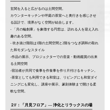
玄関を入ると広がるのは土間空間。
カウンターキッチンや坪庭の茶室へと奥行きを感じさせ
る設計で、境界がなく空間が結合します。
- 「月の輪創庫」を象徴する円窓は、訪れる人を迎え入れ
趣のある空間。
- 吹き抜け階段は1階の土間空間と2階をつなぎ調和の取れ
た和モダンなスタイル
-作品の展示、プロジェクターでの音楽・動画鑑賞の出来
る土間空間
-宿泊者が共同で食事を作食事を作り片付けるキッチン。
-茶室としても利用できる和室は、リビングにも和室ダイ
ニングにも変化し、講座や展示、篆刻体験まで開ける柔
軟な空間。
２F：「月見フロア」― 浄化とリラックスの場