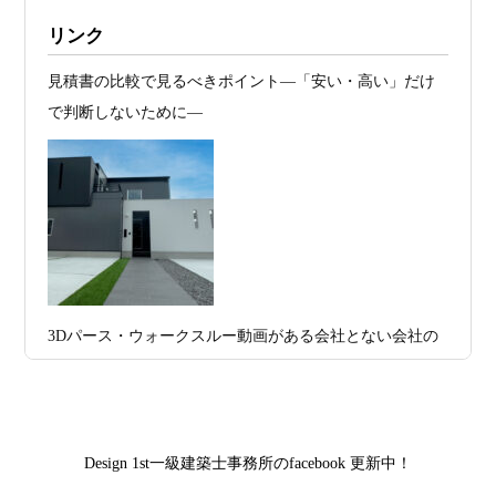
2026年07月20
RC造と木造の本質的な違いと、木造で
施工例・京都市北区・ハイクラスの家1UP
リンク
日
RC風デザインを実現するための設計戦略
多数お問合せありがとうございました。2021～
見積書の比較で見るべきポイント―「安い・高い」だけ
2026年07月13
ガレージハウスを建てたい！愛車と暮ら
2025年度 京都・滋賀の注文住宅モニター募
で判断しないために―
集！
日
す理想の注文住宅｜京都・滋賀で建てる
デザイン住宅
お問合せ有難う御座いました。京都市北区I様,京都市中京
区K様,京都市右京区S様,滋賀県大津市T様,京都市中京区A
2026年07月11
京都・滋賀で注文住宅を建てるなら、建
様,京都市山科区E様,滋賀県大津市S様,滋賀県草津市D様,
日
築家とつくる唯一無二の注文住宅｜無料
京都市中京区M様,京都市北区M様,京都市上京区T様,京都
プラン、相談・3D設計で理想の家づくり
市中京区E様,滋賀県大津市T様,滋賀県大津市A様,京都市
2026年07月09
「自由設計」の本当の意味。どこまで自
山科区Y様,京都市中京区I様,京都市山科区D様,滋賀県草津
3Dパース・ウォークスルー動画がある会社とない会社の
日
由なのか
市S様,京都市北区A様,京都府宇治市I様,京都市中京区N様,
差— “見える家づくり”と“見えない家づくり”の決定的な
滋賀県大津市M様,京都市右京区H様,京都市北区T様,京都
2026年07月07
【残り1組限定】Design1st.一級建築士事
違い —
市北区E様,京都市中京区A様,京都府向日市T様,京都市下
日
務所 モニター募集｜“建築家とつくる
京区H様,京都府宇治市M様,京都市中京区I様,京都府宇治市
家”を特別価格で体験できる最後のチャン
Design 1st一級建築士事務所のfacebook 更新中！
I様,京都市中京区N様,滋賀県湖南市K様,京都市中京区Y様,
ス