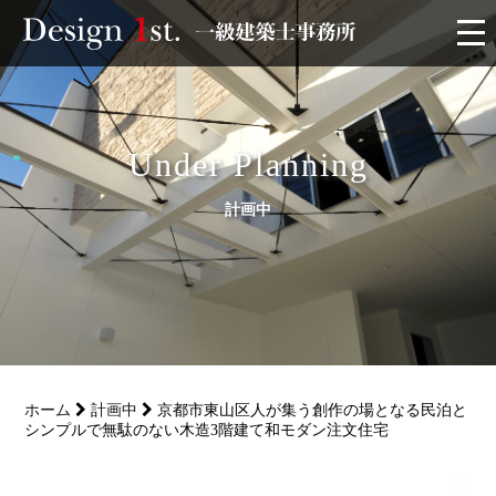
モニター
施工実績・施工事例
Under Planning
計画中
リフォーム
お客様の声
家づくり
ホーム
計画中
京都市東山区人が集う創作の場となる民泊と
サービス
シンプルで無駄のない木造3階建て和モダン注文住宅
会社概要