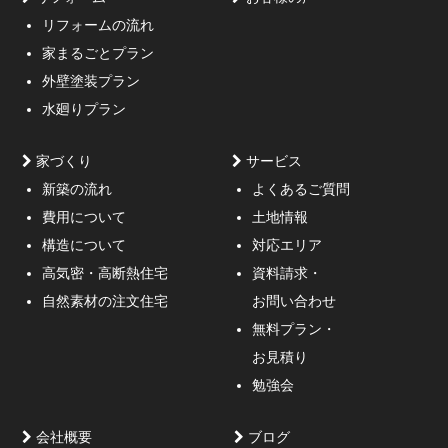
リフォームの流れ
高低差約6m、詳細不明の既存擁壁、変形した敷地内に約
家まるごとプラン
3mの傾斜がある家
外壁塗装プラン
水廻りプラン
家づくり
サービス
新築の流れ
よくあるご質問
費用について
土地情報
構造について
対応エリア
通行人が一瞬立ち止まる、車がスピードを落としてみる
高気密・高断熱住宅
資料請求・
ような外観デザインのご提案！
自然素材の注文住宅
お問い合わせ
無料プラン・
お見積り
勉強会
会社概要
ブログ