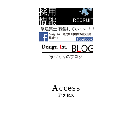
業・現場管理
日
すべき場所”の見極め方― デザインファ
ーストが伝える、後悔しない改修の優先
スタッフを募集中|一級建築士・二級建築士・営業・現場
順位 ―
管理・事務
一級建築士 募集しています！！
2026年06月11
リフォームとリノベーションの違い― 京
限定3組様・京都・滋賀 注文住宅モニター募集中・残１組
日
都・滋賀で“後悔しない住まいづくり”を
様となっております。
実現するために ―
家づくりのブログ
2026年06月10
残１組様・京都・滋賀 注文住宅モニター
日
募集中｜2026年 理想の住まいを特別価格
で叶える家づくり
Access
2026年06月08
「部分リフォーム」と「フルリノベ」ど
アクセス
日
ちらが得かを判断する基準
原油価格高騰で建築資材が急騰 ― 新築のハードルが上が
2026年06月04
新築かリフォームか迷っている方へ｜デ
る今、“リフォームでほぼ新築”という選択肢を ―
日
ザインファーストがあなたに最適な家づ
くりを無料提案