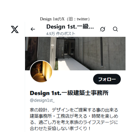
京都市北区M様,京都市中京区E様,京都市山科区A様,滋賀
2026年07月02
唯一無二の家づくりを、土地から考え
県大津市D様,京都市伏見区A様,滋賀県草津市S様,京都市
日
る。 建築士の無料相談会実施中！
Design 1stのX（旧：twitter）
中京区T様,京都市北区H様,京都市上京区S様,京都市北区T
様,京都市左京区F様,滋賀県大津市K様,京都市右京区T様,
2026年07月01
古い間取りを現代の暮らしに合わせる設
リフォームとリノベーションの違い― 京都・滋賀で“後悔
京都市南区S様,京都市北区O様
日
計術
しない住まいづくり”を実現するために ―
Withコロナ時代・どんな家を建てたらいいのか？
2026年06月29
京都・滋賀の“変形地”は誰に頼むべきか
日
（設計力の差が出るポイント）
ガレージハウスを建てたい！
2026年06月25
部分リフォームを繰り返すと高くつく理
デザイナーズ住宅のリビング・ダイニング
日
由｜デザインファーストが現場で見てき
デザイナーズ住宅のリビング・ダイニング|京都市,京都の
た“本当の落とし穴”
注文住宅｜滋賀県の注文住宅｜名古屋市の注文住宅｜愛
2026年06月21
知らないと数100万円損する？新築・リ
建築費が高騰している今、「本当に家を建てられるのだ
知県の注文住宅｜東京都の注文住宅｜神奈川県の注文住
日
フォーム・リノベーションの本当の価格
ろうか」「予算内で理想の家は実現できるのか」と不安
宅｜千葉県の注文住宅｜埼玉県の注文住宅
差と後悔しない選び方！費用相場やメリ
を抱える方が増えています。
Design 1st.一級建築士事務所のsumika
ット・デメリット