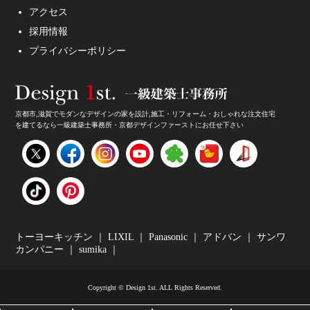
アクセス
採用情報
妥協しないガレージハウスをご提案。
プライバシーポリシー
京都市,滋賀でモダンなデザインの家を設計,施工・リフォーム・おしゃれな注文住宅
を建てるなら一級建築士事務所・京都デザインファーストにお任せ下さい
家のデザイン・注文住宅のデザイン受付中！
トーヨーキッチン
｜
LIXIL
｜
Panasonic
｜
アドバン
｜
サンワ
カンパニー
｜
sumika
｜
Copyright © Design 1st. ALL Rights Reserved.