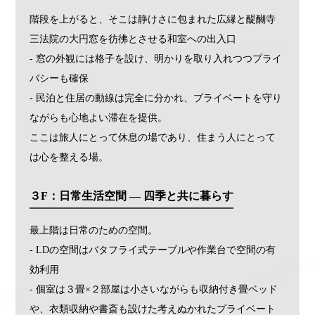
階段を上がると、そこは静けさに包まれた広縁と醍醐寺
三法院の大円窓を彷彿とさせる和室への出入口
- 窓の外観には格子を設け、明かりを取り入れつつプライ
バシーも確保
- 民泊と住居の動線は完全に分かれ、プライベートを守り
ながらも心地よい滞在を提供。
ここは旅人にとって休息の場であり、住まう人にとって
は心を整える場。
３F：日常生活空間 ― 四季と共に暮らす
最上階は日常のための空間。
- LDの空間はバタフライ式テーブルや作業台で空間の有
効利用
- 個室は３畳×２部屋は小さいながらも収納付き畳ベッド
や、衣類収納や書斎も設けた考えぬかれたプライベート