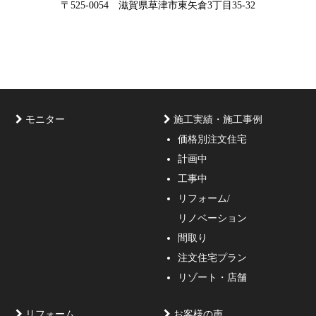
〒525-0054 滋賀県草津市東矢倉3丁目35-32
な3D設計
モニター
施工実績・施工事例
価格別注文住宅
計画中
家づくりのご相談・無料プラン受付中！家の設計、デザ
工事中
インをご提案する事の出来る一級建築士事務所・工務店
リフォーム/
の妥協しない家づくり！
リノベーション
間取り
注文住宅プラン
リゾート・店舗
リフォーム
お客様の声