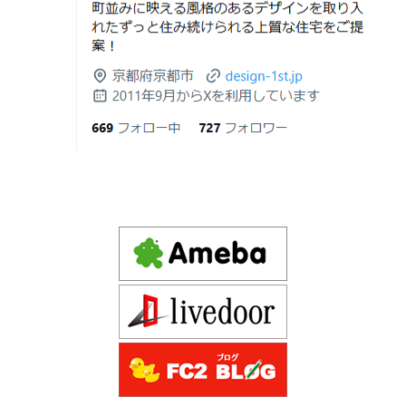
京都市山科区の和風モダンな注文住宅 sumika
2026年06月19
見積書の比較で見るべきポイント―「安
日
い・高い」だけで判断しないために―
Instagram(インスタグラム)ＵＰ！
2026年06月18
建築費が高騰している今、「本当に家を
Design 1st.（デザインファースト） 一級建築士事務所の
日
建てられるのだろうか」「予算内で理想
Instagram(インスタグラム) design1st.kyoto
の家は実現できるのか」と不安を抱える
新築か、リフォームか。建築費高騰時代に後悔しない家
京都市中京区の年代不詳な京町屋を再生！
方が増えています。
づくりの選び方
デザインファースト一級建築事務所,工務店の注文住宅 モ
2026年06月17
坪単価で比較してはいけない理由— 数字
ダン住宅！京都市中京区の年代不詳な京町屋を再生！
日
では測れない「本当に良い家づくり」の
ために —
注文住宅モニター
2026年06月16
3Dパース・ウォークスルー動画がある会
先着1名！注文住宅モニター｜一級建築士事務所,工務店の
日
社とない会社の差— “見える家づく
デザイン住宅を注文建築で！
り”と“見えない家づくり”の決定的な違い
デザインファーストYouTubeチャンネル
マンションリフォーム
—
スタッフを募集中|一級建築士・二級建築士・営
2026年06月13
築20〜40年の京都・滋賀の家で“本当に直