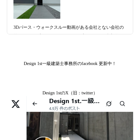
京都市中京区M様,京都市北区M様,京都市上京区T様,京都
プラン、相談・3D設計で理想の家づくり
市中京区E様,滋賀県大津市T様,滋賀県大津市A様,京都市
2026年07月09
「自由設計」の本当の意味。どこまで自
山科区Y様,京都市中京区I様,京都市山科区D様,滋賀県草津
3Dパース・ウォークスルー動画がある会社とない会社の
日
由なのか
市S様,京都市北区A様,京都府宇治市I様,京都市中京区N様,
差— “見える家づくり”と“見えない家づくり”の決定的な
滋賀県大津市M様,京都市右京区H様,京都市北区T様,京都
2026年07月07
【残り1組限定】Design1st.一級建築士事
違い —
市北区E様,京都市中京区A様,京都府向日市T様,京都市下
日
務所 モニター募集｜“建築家とつくる
京区H様,京都府宇治市M様,京都市中京区I様,京都府宇治市
家”を特別価格で体験できる最後のチャン
Design 1st一級建築士事務所のfacebook 更新中！
I様,京都市中京区N様,滋賀県湖南市K様,京都市中京区Y様,
ス
京都市北区M様,京都市中京区E様,京都市山科区A様,滋賀
2026年07月02
唯一無二の家づくりを、土地から考え
県大津市D様,京都市伏見区A様,滋賀県草津市S様,京都市
日
る。 建築士の無料相談会実施中！
Design 1stのX（旧：twitter）
中京区T様,京都市北区H様,京都市上京区S様,京都市北区T
様,京都市左京区F様,滋賀県大津市K様,京都市右京区T様,
2026年07月01
古い間取りを現代の暮らしに合わせる設
リフォームとリノベーションの違い― 京都・滋賀で“後悔
京都市南区S様,京都市北区O様
日
計術
しない住まいづくり”を実現するために ―
Withコロナ時代・どんな家を建てたらいいのか？
2026年06月29
京都・滋賀の“変形地”は誰に頼むべきか
日
（設計力の差が出るポイント）
ガレージハウスを建てたい！