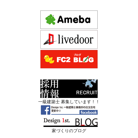
ダン住宅！京都市中京区の年代不詳な京町屋を再生！
日
では測れない「本当に良い家づくり」の
ために —
注文住宅モニター
2026年06月16
3Dパース・ウォークスルー動画がある会
先着1名！注文住宅モニター｜一級建築士事務所,工務店の
日
社とない会社の差— “見える家づく
デザイン住宅を注文建築で！
り”と“見えない家づくり”の決定的な違い
デザインファーストYouTubeチャンネル
マンションリフォーム
—
スタッフを募集中|一級建築士・二級建築士・営
2026年06月13
築20〜40年の京都・滋賀の家で“本当に直
業・現場管理
日
すべき場所”の見極め方― デザインファ
ーストが伝える、後悔しない改修の優先
スタッフを募集中|一級建築士・二級建築士・営業・現場
順位 ―
管理・事務
一級建築士 募集しています！！
2026年06月11
リフォームとリノベーションの違い― 京
限定3組様・京都・滋賀 注文住宅モニター募集中・残１組
日
都・滋賀で“後悔しない住まいづくり”を
様となっております。
実現するために ―
家づくりのブログ
2026年06月10
残１組様・京都・滋賀 注文住宅モニター