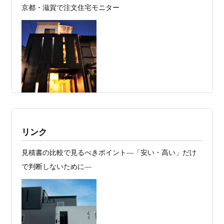
京都・滋賀で注文住宅モニター
2026年07月24
旗竿地・狭小地は「土地代が安い＝お
日
得」ではない ―道路が狭い京都・滋賀で
こそ知っておくべき“建築費が上がる理
由”―
2026年07月23
予算が限られていても“美しい家”はつく
日
れる 削るべき場所・残すべき場所をどう
見極めるか
2026年07月20
RC造と木造の本質的な違いと、木造で
施工例・京都市北区・ハイクラスの家1UP
リンク
日
RC風デザインを実現するための設計戦略
多数お問合せありがとうございました。2021～
見積書の比較で見るべきポイント―「安い・高い」だけ
2026年07月13
ガレージハウスを建てたい！愛車と暮ら
2025年度 京都・滋賀の注文住宅モニター募
で判断しないために―
集！
日
す理想の注文住宅｜京都・滋賀で建てる
デザイン住宅
お問合せ有難う御座いました。京都市北区I様,京都市中京
区K様,京都市右京区S様,滋賀県大津市T様,京都市中京区A
2026年07月11
京都・滋賀で注文住宅を建てるなら、建
様,京都市山科区E様,滋賀県大津市S様,滋賀県草津市D様,
日
築家とつくる唯一無二の注文住宅｜無料