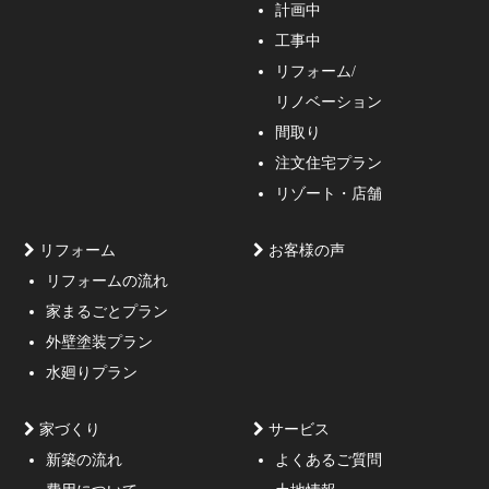
計画中
家づくりのご相談・無料プラン受付中！家の設計、デザ
工事中
インをご提案する事の出来る一級建築士事務所・工務店
リフォーム/
の妥協しない家づくり！
リノベーション
間取り
注文住宅プラン
リゾート・店舗
リフォーム
お客様の声
リフォームの流れ
高低差約6m、詳細不明の既存擁壁、変形した敷地内に約
家まるごとプラン
3mの傾斜がある家
外壁塗装プラン
水廻りプラン
家づくり
サービス
新築の流れ
よくあるご質問