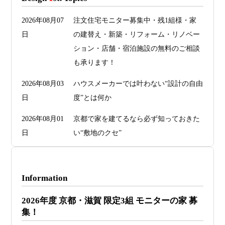
2026年08月07
注文住宅モニター募集中・残1組様・家
日
の建替え・新築・リフォーム・リノベー
ション・店舗・宿泊施設の無料のご相談
も承ります！
2026年08月03
ハウスメーカーでは叶わない“設計の自由
日
度”とは何か
2026年08月01
京都で家を建てるなら必ず知っておきた
日
い“敷地のクセ”
2026年07月29
洗面・トイレデザインは“選び方”で空間
日
が決まる
Information
2026年07月26
予算オーバーを防ぐ方法 ― デザインフ
2026年度 京都・滋賀 限定3組 モニターの家 募
日
ァーススト一級建築士事務所が考える“設
集！
計の透明性” ―