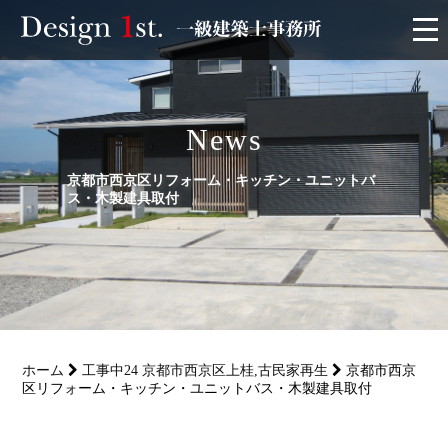
モニター
News
施工実績・施工事例
京都市西京区リフォーム・キッチン・ユニットバ
リフォーム
ス・木製建具取付
お客様の声
家づくり
ホーム
工事中24 京都市西京区上桂,古民家再生
京都市西京
サービス
区リフォーム・キッチン・ユニットバス・木製建具取付
会社概要