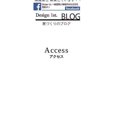
2026年06月11
リフォームとリノベーションの違い― 京
限定3組様・京都・滋賀 注文住宅モニター募集中・残１組
日
都・滋賀で“後悔しない住まいづくり”を
様となっております。
実現するために ―
家づくりのブログ
2026年06月10
残１組様・京都・滋賀 注文住宅モニター
日
募集中｜2026年 理想の住まいを特別価格
で叶える家づくり
Access
2026年06月08
「部分リフォーム」と「フルリノベ」ど
アクセス
日
ちらが得かを判断する基準
原油価格高騰で建築資材が急騰 ― 新築のハードルが上が
2026年06月04
新築かリフォームか迷っている方へ｜デ
る今、“リフォームでほぼ新築”という選択肢を ―
日
ザインファーストがあなたに最適な家づ
くりを無料提案
2026年06月03
建築費高騰時代──新築か、リフォーム
日
か。迷う人が増える今こそ知っておきた
い“本当の費用差”