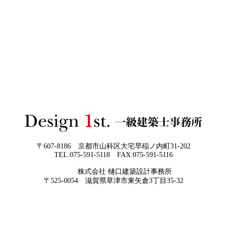
2026年06月02
「家づくりの成功は“優先順位”で決まる
3Dパース・ウォークスルー動画がある会社とない会社の
日
──予算でも間取りでもなく、暮らしの軸
差— “見える家づくり”と“見えない家づくり”の決定的な
をつくるということ」
違い —
2026年06月01
お客様の言葉に出来ない、表現しきれな
日
い思いを出来る限り正確に、目で見える
ように表現し、形に変える手助けをさせ
て頂ければと常に思っております。夢を
現実に近づけるお手伝いをさせて頂く事
が私たちの仕事なのです。
〒607-8186 京都市山科区大宅早稲ノ内町31-202
TEL:075-591-5118 FAX:075-591-5116
2026年05月29
他社プランを見たときに“必ず”チェック
株式会社 樋口建築設計事務所
日
すべき5つの視点
京都・滋賀で唯一無二の注文住宅・「本物よりリアル」
〒525-0054 滋賀県草津市東矢倉3丁目35-32
な3D設計