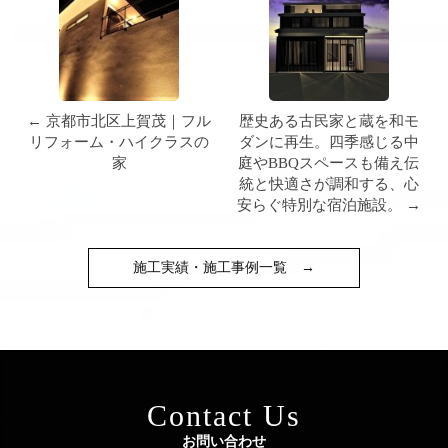
← 京都市北区上賀茂｜フル
歴史ある古民家と蔵を和モ
リフォーム・ハイクラスの
ダンに再生。四季感じる中
家
庭やBBQスペースも備え伝
統と快適さが調和する、心
安らぐ特別な宿泊施設。 →
施工実績・施工事例一覧
→
Contact Us
お問い合わせ