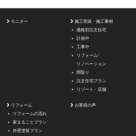
モニター
施工実績・施工事例
価格別注文住宅
計画中
家づくりのご相談・無料プラン受付中！家の設計、デザ
工事中
インをご提案する事の出来る一級建築士事務所・工務店
リフォーム/
の妥協しない家づくり！
リノベーション
間取り
注文住宅プラン
リゾート・店舗
リフォーム
お客様の声
リフォームの流れ
高低差約6m、詳細不明の既存擁壁、変形した敷地内に約
家まるごとプラン
3mの傾斜がある家
外壁塗装プラン