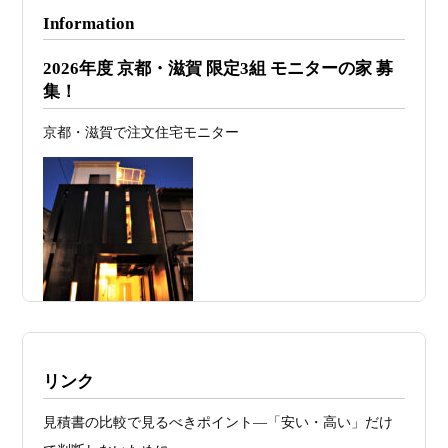
日
が決まる
Information
2026年07月26
予算オーバーを防ぐ方法 ― デザインフ
2026年度 京都・滋賀 限定3組 モニターの家 募
日
ァーススト一級建築士事務所が考える“設
集！
計の透明性” ―
京都・滋賀で注文住宅モニター
2026年07月24
旗竿地・狭小地は「土地代が安い＝お
日
得」ではない ―道路が狭い京都・滋賀で
こそ知っておくべき“建築費が上がる理
由”―
2026年07月23
予算が限られていても“美しい家”はつく
日
れる 削るべき場所・残すべき場所をどう
見極めるか
2026年07月20
RC造と木造の本質的な違いと、木造で
施工例・京都市北区・ハイクラスの家1UP
リンク
日
RC風デザインを実現するための設計戦略
多数お問合せありがとうございました。2021～
見積書の比較で見るべきポイント―「安い・高い」だけ
2026年07月13
ガレージハウスを建てたい！愛車と暮ら
2025年度 京都・滋賀の注文住宅モニター募