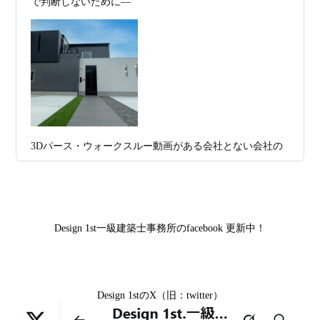
で判断しないために―
集！
日
す理想の注文住宅｜京都・滋賀で建てる
デザイン住宅
お問合せ有難う御座いました。京都市北区I様,京都市中京
区K様,京都市右京区S様,滋賀県大津市T様,京都市中京区A
2026年07月11
京都・滋賀で注文住宅を建てるなら、建
様,京都市山科区E様,滋賀県大津市S様,滋賀県草津市D様,
日
築家とつくる唯一無二の注文住宅｜無料
京都市中京区M様,京都市北区M様,京都市上京区T様,京都
プラン、相談・3D設計で理想の家づくり
市中京区E様,滋賀県大津市T様,滋賀県大津市A様,京都市
2026年07月09
「自由設計」の本当の意味。どこまで自
山科区Y様,京都市中京区I様,京都市山科区D様,滋賀県草津
3Dパース・ウォークスルー動画がある会社とない会社の
日
由なのか
市S様,京都市北区A様,京都府宇治市I様,京都市中京区N様,
差— “見える家づくり”と“見えない家づくり”の決定的な
滋賀県大津市M様,京都市右京区H様,京都市北区T様,京都
2026年07月07
【残り1組限定】Design1st.一級建築士事
違い —
市北区E様,京都市中京区A様,京都府向日市T様,京都市下
日
務所 モニター募集｜“建築家とつくる
京区H様,京都府宇治市M様,京都市中京区I様,京都府宇治市
家”を特別価格で体験できる最後のチャン
Design 1st一級建築士事務所のfacebook 更新中！
I様,京都市中京区N様,滋賀県湖南市K様,京都市中京区Y様,
ス
京都市北区M様,京都市中京区E様,京都市山科区A様,滋賀
2026年07月02
唯一無二の家づくりを、土地から考え
県大津市D様,京都市伏見区A様,滋賀県草津市S様,京都市
日
る。 建築士の無料相談会実施中！
Design 1stのX（旧：twitter）
中京区T様,京都市北区H様,京都市上京区S様,京都市北区T