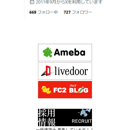
Design 1st.（デザインファースト） 一級建築士事務所の
日
建てられるのだろうか」「予算内で理想
Instagram(インスタグラム) design1st.kyoto
の家は実現できるのか」と不安を抱える
新築か、リフォームか。建築費高騰時代に後悔しない家
京都市中京区の年代不詳な京町屋を再生！
方が増えています。
づくりの選び方
デザインファースト一級建築事務所,工務店の注文住宅 モ
2026年06月17
坪単価で比較してはいけない理由— 数字
ダン住宅！京都市中京区の年代不詳な京町屋を再生！
日
では測れない「本当に良い家づくり」の
ために —
注文住宅モニター
2026年06月16
3Dパース・ウォークスルー動画がある会
先着1名！注文住宅モニター｜一級建築士事務所,工務店の
日
社とない会社の差— “見える家づく
デザイン住宅を注文建築で！
り”と“見えない家づくり”の決定的な違い
デザインファーストYouTubeチャンネル
マンションリフォーム
—
スタッフを募集中|一級建築士・二級建築士・営
2026年06月13
築20〜40年の京都・滋賀の家で“本当に直
業・現場管理
日
すべき場所”の見極め方― デザインファ
ーストが伝える、後悔しない改修の優先
スタッフを募集中|一級建築士・二級建築士・営業・現場
順位 ―
管理・事務
一級建築士 募集しています！！