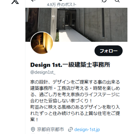
様,京都市左京区F様,滋賀県大津市K様,京都市右京区T様,
2026年07月01
古い間取りを現代の暮らしに合わせる設
リフォームとリノベーションの違い― 京都・滋賀で“後悔
京都市南区S様,京都市北区O様
日
計術
しない住まいづくり”を実現するために ―
Withコロナ時代・どんな家を建てたらいいのか？
2026年06月29
京都・滋賀の“変形地”は誰に頼むべきか
日
（設計力の差が出るポイント）
ガレージハウスを建てたい！
2026年06月25
部分リフォームを繰り返すと高くつく理
デザイナーズ住宅のリビング・ダイニング
日
由｜デザインファーストが現場で見てき
デザイナーズ住宅のリビング・ダイニング|京都市,京都の
た“本当の落とし穴”
注文住宅｜滋賀県の注文住宅｜名古屋市の注文住宅｜愛
2026年06月21
知らないと数100万円損する？新築・リ
建築費が高騰している今、「本当に家を建てられるのだ
知県の注文住宅｜東京都の注文住宅｜神奈川県の注文住
日
フォーム・リノベーションの本当の価格
ろうか」「予算内で理想の家は実現できるのか」と不安
宅｜千葉県の注文住宅｜埼玉県の注文住宅
差と後悔しない選び方！費用相場やメリ
を抱える方が増えています。
Design 1st.一級建築士事務所のsumika
ット・デメリット
京都市山科区の和風モダンな注文住宅 sumika
2026年06月19
見積書の比較で見るべきポイント―「安
日
い・高い」だけで判断しないために―
Instagram(インスタグラム)ＵＰ！
2026年06月18
建築費が高騰している今、「本当に家を