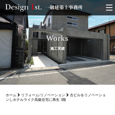
モニター
施工実績・施工事例
Works
施工実績
リフォーム
お客様の声
家づくり
ホーム
リフォーム/リノベーション
古ビルをリノベーショ
サービス
ンしホテルライク高級住宅に再生 3階
会社概要