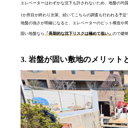
エレベーターはわずかな沈下も許されないため、地盤の均
1か所目が終わり次第、続いてこちらの調査も行われる予定
地盤の強さが明確になると、エレベーターのピット構造や
固い地盤なら
「長期的な沈下リスクは極めて低い」
ので建
3. 岩盤が固い敷地のメリッ