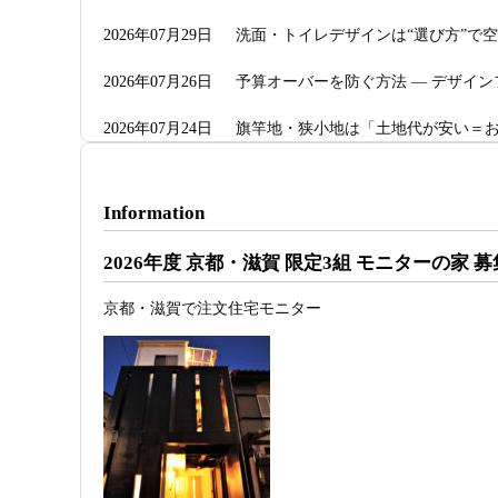
2026年07月29日
洗面・トイレデザインは“選び方”で
2026年07月26日
予算オーバーを防ぐ方法 ― デザイン
2026年07月24日
旗竿地・狭小地は「土地代が安い＝お
き“建築費が上がる理由”―
2026年07月23日
予算が限られていても“美しい家”は
Information
2026年07月20日
RC造と木造の本質的な違いと、木造
2026年度 京都・滋賀 限定3組 モニターの家 
2026年07月13日
ガレージハウスを建てたい！愛車と
京都・滋賀で注文住宅モニター
2026年07月11日
京都・滋賀で注文住宅を建てるなら
3D設計で理想の家づくり
2026年07月09日
「自由設計」の本当の意味。どこま
2026年07月07日
【残り1組限定】Design1st.一