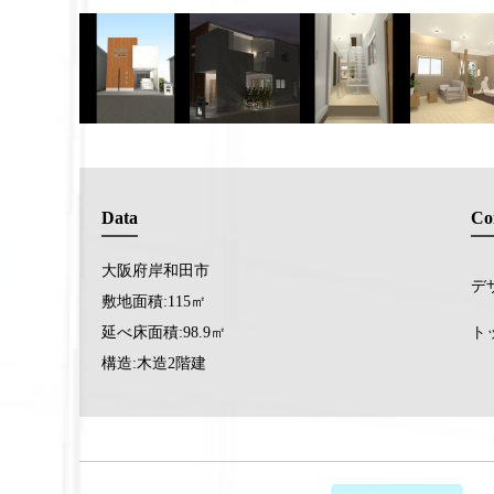
Data
Co
大阪府岸和田市
デ
敷地面積:115㎡
延べ床面積:98.9㎡
ト
構造:木造2階建