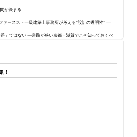
空間が決まる
ファーススト一級建築士事務所が考える“設計の透明性” ―
得」ではない ―道路が狭い京都・滋賀でこそ知っておくべ
つくれる 削るべき場所・残すべき場所をどう見極めるか
でRC風デザインを実現するための設計戦略
募集！
暮らす理想の注文住宅｜京都・滋賀で建てるデザイン住宅
、建築家とつくる唯一無二の注文住宅｜無料プラン、相談・
で自由なのか
級建築士事務所 モニター募集｜“建築家とつくる家”を特別価格で体験