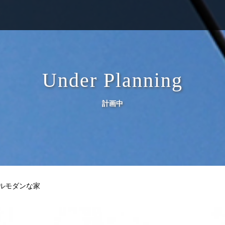
Under Planning
計画中
ルモダンな家