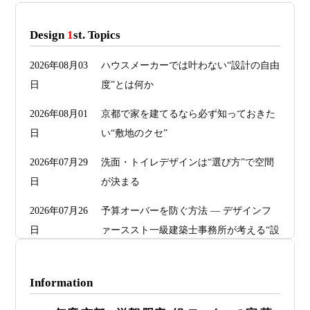
Design
1
st. Topics
2026年08月03
ハウスメーカーでは叶わない“設計の自由
日
度”とは何か
2026年08月01
京都で家を建てるなら必ず知っておきた
日
い“敷地のクセ”
2026年07月29
洗面・トイレデザインは“選び方”で空間
日
が決まる
2026年07月26
予算オーバーを防ぐ方法 ― デザインフ
日
ァーススト一級建築士事務所が考える“設
計の透明性” ―
2026年07月24
旗竿地・狭小地は「土地代が安い＝お
Information
日
得」ではない ―道路が狭い京都・滋賀で