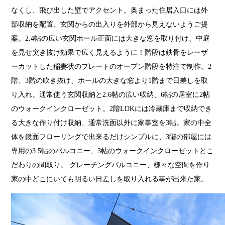
なくし、飛び出した壁でアクセント。奥まった住居入口には外
部収納を配置、玄関からの出入りを外部から見えないようご提
案。2.4帖の広い玄関ホール正面には大きな窓を取り付け、中庭
を見せ突き抜け効果で広く見えるように！階段は鉄骨をレーザ
ーカットした稲妻状のプレートのオープン階段を特注で制作。2
階、3階の吹き抜け、ホールの大きな窓より1階まで日差しを取
り入れ。通常使う玄関収納と2.6帖の広い収納、6帖の居室に2帖
のウォークインクローゼット。2階LDKには冷蔵庫まで収納でき
る大きな作り付け収納、通常洗面以外に家事室を3帖。家の中全
体を鏡面フローリングで出来るだけシンプルに、3階の部屋には
専用の3.5帖のバルコニー、3帖のウォークインクローゼットとこ
だわりの間取り。 グレーチングバルコニー、様々な空間を作り
家の中どこにいても明るい日差しを取り入れる事が出来た家。