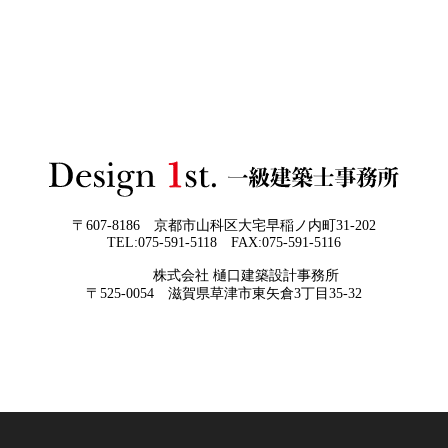
差— “見える家づくり”と“見えない家づくり”の決定的な
て頂ければと常に思っております。夢を
違い —
現実に近づけるお手伝いをさせて頂く事
が私たちの仕事なのです。
2026年05月29
他社プランを見たときに“必ず”チェック
日
すべき5つの視点
2026年05月27
なぜ“家を買う”ではなく“家を創る”べき
日
なのか
〒607-8186 京都市山科区大宅早稲ノ内町31-202
TEL:075-591-5118 FAX:075-591-5116
株式会社 樋口建築設計事務所
京都・滋賀で唯一無二の注文住宅・「本物よりリアル」
〒525-0054 滋賀県草津市東矢倉3丁目35-32
な3D設計