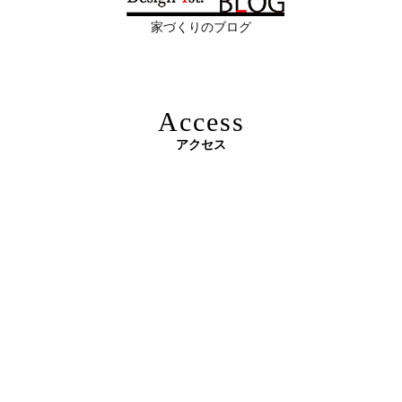
様となっております。
2026年06月08
「部分リフォーム」と「フルリノベ」ど
家づくりのブログ
日
ちらが得かを判断する基準
2026年06月04
新築かリフォームか迷っている方へ｜デ
日
ザインファーストがあなたに最適な家づ
Access
くりを無料提案
アクセス
2026年06月03
建築費高騰時代──新築か、リフォーム
原油価格高騰で建築資材が急騰 ― 新築のハードルが上が
日
か。迷う人が増える今こそ知っておきた
る今、“リフォームでほぼ新築”という選択肢を ―
い“本当の費用差”
2026年06月02
「家づくりの成功は“優先順位”で決まる
日
──予算でも間取りでもなく、暮らしの軸
をつくるということ」
2026年06月01
お客様の言葉に出来ない、表現しきれな
日
い思いを出来る限り正確に、目で見える
3Dパース・ウォークスルー動画がある会社とない会社の
ように表現し、形に変える手助けをさせ