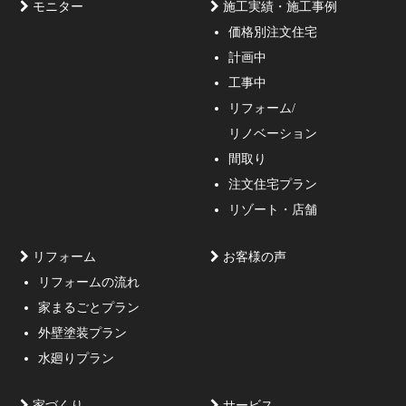
モニター
施工実績・施工事例
価格別注文住宅
計画中
家づくりのご相談・無料プラン受付中！家の設計、デザ
工事中
インをご提案する事の出来る一級建築士事務所・工務店
リフォーム/
の妥協しない家づくり！
リノベーション
間取り
注文住宅プラン
リゾート・店舗
リフォーム
お客様の声
リフォームの流れ
高低差約6m、詳細不明の既存擁壁、変形した敷地内に約
家まるごとプラン
3mの傾斜がある家
外壁塗装プラン
水廻りプラン
家づくり
サービス