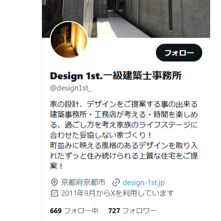
Withコロナ時代・どんな家を建てたらいいのか？
た“本当の落とし穴”
ガレージハウスを建てたい！
2026年06月21
知らないと数100万円損する？新築・リ
日
フォーム・リノベーションの本当の価格
デザイナーズ住宅のリビング・ダイニング
差と後悔しない選び方！費用相場やメリ
デザイナーズ住宅のリビング・ダイニング|京都市,京都の
ット・デメリット
注文住宅｜滋賀県の注文住宅｜名古屋市の注文住宅｜愛
2026年06月19
見積書の比較で見るべきポイント―「安
建築費が高騰している今、「本当に家を建てられるのだ
知県の注文住宅｜東京都の注文住宅｜神奈川県の注文住
日
い・高い」だけで判断しないために―
ろうか」「予算内で理想の家は実現できるのか」と不安
宅｜千葉県の注文住宅｜埼玉県の注文住宅
を抱える方が増えています。
2026年06月18
建築費が高騰している今、「本当に家を
Design 1st.一級建築士事務所のsumika
日
建てられるのだろうか」「予算内で理想
京都市山科区の和風モダンな注文住宅 sumika
の家は実現できるのか」と不安を抱える
方が増えています。
Instagram(インスタグラム)ＵＰ！
2026年06月17
坪単価で比較してはいけない理由— 数字
Design 1st.（デザインファースト） 一級建築士事務所の
日
では測れない「本当に良い家づくり」の
Instagram(インスタグラム) design1st.kyoto
ために —
新築か、リフォームか。建築費高騰時代に後悔しない家