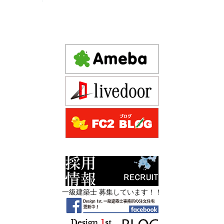
京都市中京区の年代不詳な京町屋を再生！
づくりの選び方
2026年06月16
3Dパース・ウォークスルー動画がある会
デザインファースト一級建築事務所,工務店の注文住宅 モ
日
社とない会社の差— “見える家づく
ダン住宅！京都市中京区の年代不詳な京町屋を再生！
り”と“見えない家づくり”の決定的な違い
—
注文住宅モニター
2026年06月13
築20〜40年の京都・滋賀の家で“本当に直
先着1名！注文住宅モニター｜一級建築士事務所,工務店の
日
すべき場所”の見極め方― デザインファ
デザイン住宅を注文建築で！
ーストが伝える、後悔しない改修の優先
デザインファーストYouTubeチャンネル
マンションリフォーム
順位 ―
スタッフを募集中|一級建築士・二級建築士・営
2026年06月11
リフォームとリノベーションの違い― 京
業・現場管理
日
都・滋賀で“後悔しない住まいづくり”を
実現するために ―
スタッフを募集中|一級建築士・二級建築士・営業・現場
管理・事務
2026年06月10
残１組様・京都・滋賀 注文住宅モニター
一級建築士 募集しています！！
日
募集中｜2026年 理想の住まいを特別価格
限定3組様・京都・滋賀 注文住宅モニター募集中・残１組
で叶える家づくり