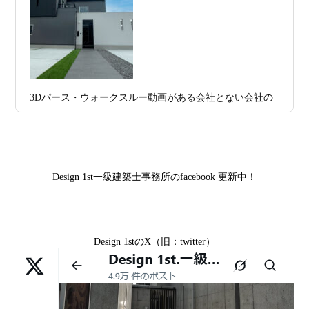
区K様,京都市右京区S様,滋賀県大津市T様,京都市中京区A
日
由なのか
様,京都市山科区E様,滋賀県大津市S様,滋賀県草津市D様,
2026年07月07
【残り1組限定】Design1st.一級建築士事
京都市中京区M様,京都市北区M様,京都市上京区T様,京都
日
務所 モニター募集｜“建築家とつくる
市中京区E様,滋賀県大津市T様,滋賀県大津市A様,京都市
家”を特別価格で体験できる最後のチャン
山科区Y様,京都市中京区I様,京都市山科区D様,滋賀県草津
3Dパース・ウォークスルー動画がある会社とない会社の
ス
市S様,京都市北区A様,京都府宇治市I様,京都市中京区N様,
差— “見える家づくり”と“見えない家づくり”の決定的な
滋賀県大津市M様,京都市右京区H様,京都市北区T様,京都
2026年07月02
唯一無二の家づくりを、土地から考え
違い —
市北区E様,京都市中京区A様,京都府向日市T様,京都市下
日
る。 建築士の無料相談会実施中！
京区H様,京都府宇治市M様,京都市中京区I様,京都府宇治市
Design 1st一級建築士事務所のfacebook 更新中！
2026年07月01
古い間取りを現代の暮らしに合わせる設
I様,京都市中京区N様,滋賀県湖南市K様,京都市中京区Y様,
日
計術
京都市北区M様,京都市中京区E様,京都市山科区A様,滋賀
県大津市D様,京都市伏見区A様,滋賀県草津市S様,京都市
2026年06月29
京都・滋賀の“変形地”は誰に頼むべきか
Design 1stのX（旧：twitter）
中京区T様,京都市北区H様,京都市上京区S様,京都市北区T
日
（設計力の差が出るポイント）
様,京都市左京区F様,滋賀県大津市K様,京都市右京区T様,
リフォームとリノベーションの違い― 京都・滋賀で“後悔
2026年06月25
部分リフォームを繰り返すと高くつく理
京都市南区S様,京都市北区O様
しない住まいづくり”を実現するために ―
日
由｜デザインファーストが現場で見てき