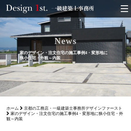
モニター
News
施工実績・施工事例
家のデザイン・注文住宅の施工事例4・変形地に
リフォーム
狭小住宅・外観～内装
お客様の声
家づくり
ホーム
京都の工務店・一級建築士事務所デザインファースト
サービス
家のデザイン・注文住宅の施工事例4・変形地に狭小住宅・外
観～内装
会社概要