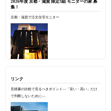
2026年度 京都・滋賀 限定3組 モニターの家 募
こそ知っておくべき“建築費が上がる理
集！
由”―
京都・滋賀で注文住宅モニター
2026年07月23
予算が限られていても“美しい家”はつく
日
れる 削るべき場所・残すべき場所をどう
見極めるか
2026年07月20
RC造と木造の本質的な違いと、木造で
日
RC風デザインを実現するための設計戦略
2026年07月13
ガレージハウスを建てたい！愛車と暮ら
日
す理想の注文住宅｜京都・滋賀で建てる
デザイン住宅
施工例・京都市北区・ハイクラスの家1UP
リンク
2026年07月11
京都・滋賀で注文住宅を建てるなら、建
多数お問合せありがとうございました。2021～
見積書の比較で見るべきポイント―「安い・高い」だけ
日
築家とつくる唯一無二の注文住宅｜無料
2025年度 京都・滋賀の注文住宅モニター募
で判断しないために―
集！
プラン、相談・3D設計で理想の家づくり
お問合せ有難う御座いました。京都市北区I様,京都市中京
2026年07月09
「自由設計」の本当の意味。どこまで自