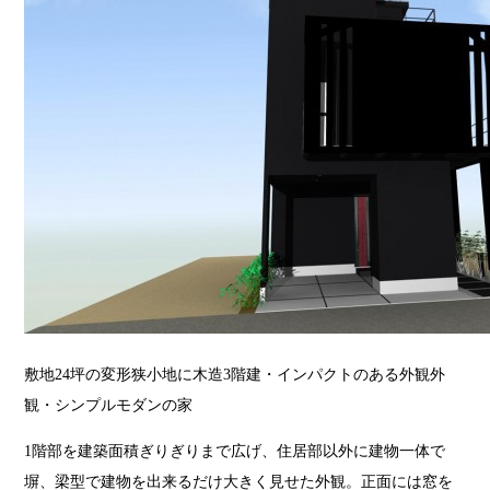
敷地24坪の変形狭小地に木造3階建・インパクトのある外観外
観・シンプルモダンの家
1階部を建築面積ぎりぎりまで広げ、住居部以外に建物一体で
塀、梁型で建物を出来るだけ大きく見せた外観。正面には窓を