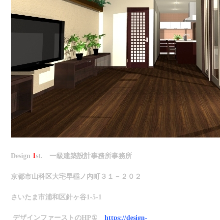
Design
1
st.
一級建築設計事務所事務所
京都市山科区大宅早稲ノ内町３１－２０２
さいたま市浦和区針ヶ谷1-5-1
デザインファーストのHP①
https://design-