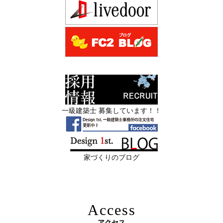
日
社とない会社の差— “見える家づく
デザイン住宅を注文建築で！
り”と“見えない家づくり”の決定的な違い
デザインファーストYouTubeチャンネル
マンションリフォーム
—
スタッフを募集中|一級建築士・二級建築士・営
2026年06月13
築20〜40年の京都・滋賀の家で“本当に直
業・現場管理
日
すべき場所”の見極め方― デザインファ
ーストが伝える、後悔しない改修の優先
スタッフを募集中|一級建築士・二級建築士・営業・現場
順位 ―
管理・事務
一級建築士 募集しています！！
2026年06月11
リフォームとリノベーションの違い― 京
限定3組様・京都・滋賀 注文住宅モニター募集中・残１組
日
都・滋賀で“後悔しない住まいづくり”を
様となっております。
実現するために ―
家づくりのブログ
2026年06月10
残１組様・京都・滋賀 注文住宅モニター
日
募集中｜2026年 理想の住まいを特別価格
で叶える家づくり
Access
2026年06月08
「部分リフォーム」と「フルリノベ」ど
アクセス