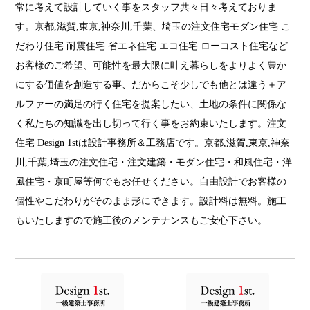
常に考えて設計していく事をスタッフ共々日々考えておりま
す。京都,滋賀,東京,神奈川,千葉、埼玉の注文住宅モダン住宅 こ
だわり住宅 耐震住宅 省エネ住宅 エコ住宅 ローコスト住宅など
お客様のご希望、可能性を最大限に叶え暮らしをよりよく豊か
にする価値を創造する事、だからこそ少しでも他とは違う＋ア
ルファーの満足の行く住宅を提案したい、土地の条件に関係な
く私たちの知識を出し切って行く事をお約束いたします。注文
住宅 Design 1stは設計事務所＆工務店です。京都,滋賀,東京,神奈
川,千葉,埼玉の注文住宅・注文建築・モダン住宅・和風住宅・洋
風住宅・京町屋等何でもお任せください。自由設計でお客様の
個性やこだわりがそのまま形にできます。設計料は無料。施工
もいたしますので施工後のメンテナンスもご安心下さい。