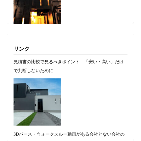
由”―
2026年07月23
予算が限られていても“美しい家”はつく
日
れる 削るべき場所・残すべき場所をどう
見極めるか
2026年07月20
RC造と木造の本質的な違いと、木造で
施工例・京都市北区・ハイクラスの家1UP
リンク
日
RC風デザインを実現するための設計戦略
多数お問合せありがとうございました。2021～
見積書の比較で見るべきポイント―「安い・高い」だけ
2026年07月13
ガレージハウスを建てたい！愛車と暮ら
2025年度 京都・滋賀の注文住宅モニター募
で判断しないために―
集！
日
す理想の注文住宅｜京都・滋賀で建てる
デザイン住宅
お問合せ有難う御座いました。京都市北区I様,京都市中京
区K様,京都市右京区S様,滋賀県大津市T様,京都市中京区A
2026年07月11
京都・滋賀で注文住宅を建てるなら、建
様,京都市山科区E様,滋賀県大津市S様,滋賀県草津市D様,
日
築家とつくる唯一無二の注文住宅｜無料
京都市中京区M様,京都市北区M様,京都市上京区T様,京都
プラン、相談・3D設計で理想の家づくり
市中京区E様,滋賀県大津市T様,滋賀県大津市A様,京都市
2026年07月09
「自由設計」の本当の意味。どこまで自
山科区Y様,京都市中京区I様,京都市山科区D様,滋賀県草津
3Dパース・ウォークスルー動画がある会社とない会社の
日
由なのか