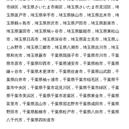
市緑区，埼玉県さいたま市南区，埼玉県さいたま市見沼区，埼
玉県坂戸市，埼玉県幸手市，埼玉県狭山市，埼玉県志木市，埼
玉県鶴ヶ島市，埼玉県所沢市，埼玉県戸田市，埼玉県新座市，
埼玉県蓮田市，埼玉県鳩ヶ谷市，埼玉県飯能市，埼玉県東松山
市，埼玉県日高市，埼玉県深谷市，埼玉県富士見市，埼玉県ふ
じみ野市，埼玉県三郷市，埼玉県八潮市，埼玉県吉川市，埼玉
県和光市，埼玉県蕨市 千葉県我孫子市，千葉県市川市，千葉
県市原市，千葉県印西市，千葉県浦安市，千葉県柏市，千葉県
鎌ヶ谷市，千葉県木更津市，千葉県佐倉市，千葉県山武郡，千
葉県白井市，千葉県袖ヶ浦市，千葉県千葉市稲毛区，千葉県千
葉市中央区，千葉県千葉市花見川区，千葉県千葉市緑区，千葉
県千葉市美浜区，千葉県千葉市若葉区，千葉県東金市，千葉県
富里市，千葉県流山市，千葉県習志野市千葉県成田市，千葉県
野田市，千葉県船橋市，千葉県松戸市，千葉県八街市，千葉県
八千代市，千葉県四街道市