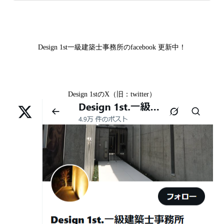
市S様,京都市北区A様,京都府宇治市I様,京都市中京区N様,
差— “見える家づくり”と“見えない家づくり”の決定的な
滋賀県大津市M様,京都市右京区H様,京都市北区T様,京都
2026年07月07
【残り1組限定】Design1st.一級建築士事
違い —
市北区E様,京都市中京区A様,京都府向日市T様,京都市下
日
務所 モニター募集｜“建築家とつくる
京区H様,京都府宇治市M様,京都市中京区I様,京都府宇治市
家”を特別価格で体験できる最後のチャン
Design 1st一級建築士事務所のfacebook 更新中！
I様,京都市中京区N様,滋賀県湖南市K様,京都市中京区Y様,
ス
京都市北区M様,京都市中京区E様,京都市山科区A様,滋賀
2026年07月02
唯一無二の家づくりを、土地から考え
県大津市D様,京都市伏見区A様,滋賀県草津市S様,京都市
日
る。 建築士の無料相談会実施中！
Design 1stのX（旧：twitter）
中京区T様,京都市北区H様,京都市上京区S様,京都市北区T
様,京都市左京区F様,滋賀県大津市K様,京都市右京区T様,
2026年07月01
古い間取りを現代の暮らしに合わせる設
リフォームとリノベーションの違い― 京都・滋賀で“後悔
京都市南区S様,京都市北区O様
日
計術
しない住まいづくり”を実現するために ―
Withコロナ時代・どんな家を建てたらいいのか？
2026年06月29
京都・滋賀の“変形地”は誰に頼むべきか
日
（設計力の差が出るポイント）
ガレージハウスを建てたい！
2026年06月25
部分リフォームを繰り返すと高くつく理
デザイナーズ住宅のリビング・ダイニング
日
由｜デザインファーストが現場で見てき
デザイナーズ住宅のリビング・ダイニング|京都市,京都の
た“本当の落とし穴”