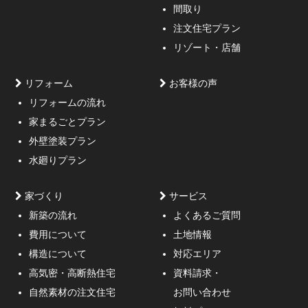
間取り
注文住宅プラン
リゾート・店舗
リフォーム
お客様の声
リフォームの流れ
高低差約6m、詳細不明の既存擁壁、変形した敷地内に約
家まるごとプラン
3mの傾斜がある家
外壁塗装プラン
水廻りプラン
家づくり
サービス
新築の流れ
よくあるご質問
費用について
土地情報
構造について
対応エリア
通行人が一瞬立ち止まる、車がスピードを落としてみる
高気密・高断熱住宅
資料請求・
ような外観デザインのご提案！
自然素材の注文住宅
お問い合わせ