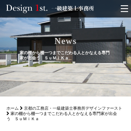
モニター
News
施工実績・施工事例
家の棚から棚一つまでこだわる人とかなえる専門
リフォーム
家が出会う ＳｕＭｉＫａ
お客様の声
家づくり
ホーム
京都の工務店・一級建築士事務所デザインファースト
サービス
家の棚から棚一つまでこだわる人とかなえる専門家が出会
う ＳｕＭｉＫａ
会社概要