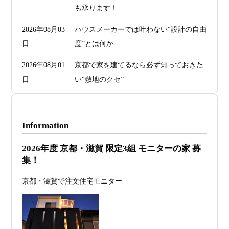
も承ります！
2026年08月03
ハウスメーカーでは叶わない“設計の自由
日
度”とは何か
2026年08月01
京都で家を建てるなら必ず知っておきた
日
い“敷地のクセ”
2026年07月29
洗面・トイレデザインは“選び方”で空間
日
が決まる
Information
2026年07月26
予算オーバーを防ぐ方法 ― デザインフ
2026年度 京都・滋賀 限定3組 モニターの家 募
日
ァーススト一級建築士事務所が考える“設
集！
計の透明性” ―
京都・滋賀で注文住宅モニター
2026年07月24
旗竿地・狭小地は「土地代が安い＝お
日
得」ではない ―道路が狭い京都・滋賀で
こそ知っておくべき“建築費が上がる理