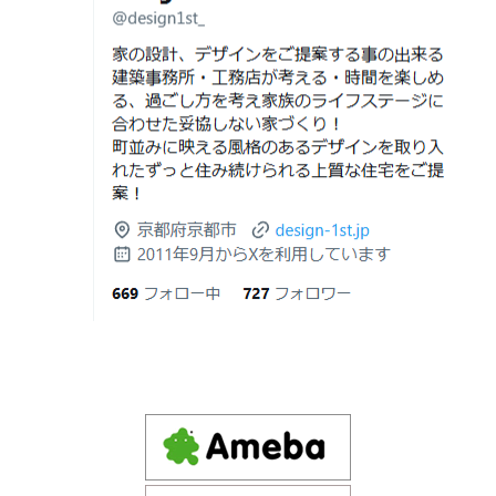
注文住宅｜滋賀県の注文住宅｜名古屋市の注文住宅｜愛
2026年06月21
知らないと数100万円損する？新築・リ
建築費が高騰している今、「本当に家を建てられるのだ
知県の注文住宅｜東京都の注文住宅｜神奈川県の注文住
日
フォーム・リノベーションの本当の価格
ろうか」「予算内で理想の家は実現できるのか」と不安
宅｜千葉県の注文住宅｜埼玉県の注文住宅
差と後悔しない選び方！費用相場やメリ
を抱える方が増えています。
Design 1st.一級建築士事務所のsumika
ット・デメリット
京都市山科区の和風モダンな注文住宅 sumika
2026年06月19
見積書の比較で見るべきポイント―「安
日
い・高い」だけで判断しないために―
Instagram(インスタグラム)ＵＰ！
2026年06月18
建築費が高騰している今、「本当に家を
Design 1st.（デザインファースト） 一級建築士事務所の
日
建てられるのだろうか」「予算内で理想
Instagram(インスタグラム) design1st.kyoto
の家は実現できるのか」と不安を抱える
新築か、リフォームか。建築費高騰時代に後悔しない家
京都市中京区の年代不詳な京町屋を再生！
方が増えています。
づくりの選び方
デザインファースト一級建築事務所,工務店の注文住宅 モ
2026年06月17
坪単価で比較してはいけない理由— 数字
ダン住宅！京都市中京区の年代不詳な京町屋を再生！
日
では測れない「本当に良い家づくり」の
ために —
注文住宅モニター
2026年06月16
3Dパース・ウォークスルー動画がある会
先着1名！注文住宅モニター｜一級建築士事務所,工務店の