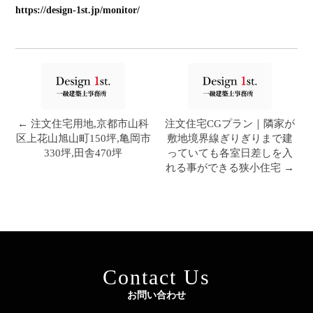
https://design-1st.jp/monitor/
← 注文住宅用地,京都市山科
注文住宅CGプラン｜隣家が
区上花山旭山町150坪,亀岡市
敷地境界線ぎりぎりまで建
330坪,田舎470坪
っていても各室日差しを入
れる事ができる狭小住宅 →
Contact Us
お問い合わせ