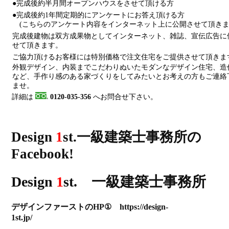
●完成後約半月間オープンハウスをさせて頂ける方
●完成後約1年間定期的にアンケートにお答え頂ける方
(こちらのアンケート内容をインターネット上に公開させて頂きま
完成後建物は双方成果物としてインターネット、雑誌、宣伝広告に
せて頂きます。
ご協力頂けるお客様には特別価格で注文住宅をご提供させて頂きま
外観デザイン、内装までこだわりぬいたモダンなデザイン住宅、造
など、手作り感のある家づくりをしてみたいとお考えの方もご連絡
ませ。
詳細は
0120-035-356
へお問合せ下さい。
Design
1
st.一級建築士事務所の
Facebook!
Design
1
st. 一級建築士事務所
デザインファーストのHP① https://design-
1st.jp/