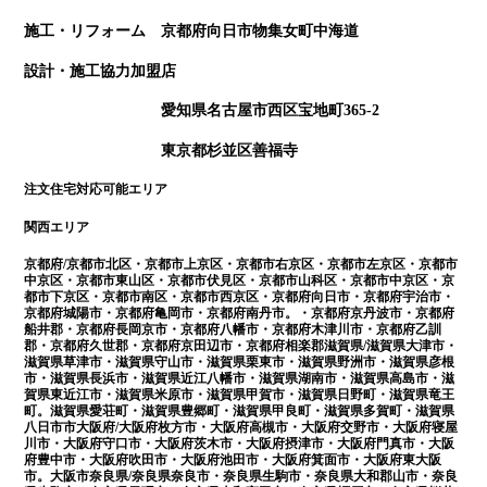
施工・リフォーム 京都府向日市物集女町中海道
設計・施工協力加盟店
愛知県名古屋市西区宝地町365-2
東京都杉並区善福寺
注文住宅対応可能エリア
関西エリア
京都府/京都市北区・京都市上京区・京都市右京区・京都市左京区・京都市
中京区・京都市東山区・京都市伏見区・京都市山科区・京都市中京区・京
都市下京区・京都市南区・京都市西京区・京都府向日市・京都府宇治市・
京都府城陽市・京都府亀岡市・京都府南丹市。・京都府京丹波市・京都府
船井郡・京都府長岡京市・京都府八幡市・京都府木津川市・京都府乙訓
郡・京都府久世郡・京都府京田辺市・京都府相楽郡滋賀県/滋賀県大津市・
滋賀県草津市・滋賀県守山市・滋賀県栗東市・滋賀県野洲市・滋賀県彦根
市・滋賀県長浜市・滋賀県近江八幡市・滋賀県湖南市・滋賀県高島市・滋
賀県東近江市・滋賀県米原市・滋賀県甲賀市・滋賀県日野町・滋賀県竜王
町。滋賀県愛荘町・滋賀県豊郷町・滋賀県甲良町・滋賀県多賀町・滋賀県
八日市市大阪府/大阪府枚方市・大阪府高槻市・大阪府交野市・大阪府寝屋
川市・大阪府守口市・大阪府茨木市・大阪府摂津市・大阪府門真市・大阪
府豊中市・大阪府吹田市・大阪府池田市・大阪府箕面市・大阪府東大阪
市。大阪市奈良県/奈良県奈良市・奈良県生駒市・奈良県大和郡山市・奈良