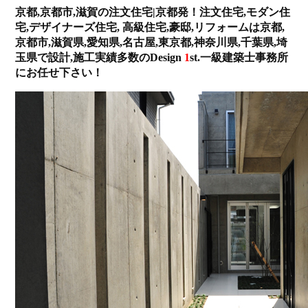
京都,京都市,滋賀の注文住宅|京都発！注文住宅,モダン住
宅,デザイナーズ住宅, 高級住宅,豪邸,リフォームは京都,
京都市,滋賀県,愛知県,名古屋,東京都,神奈川県,千葉県,埼
玉県で設計,施工実績多数のDesign
1
st.一級建築士事務所
にお任せ下さい！