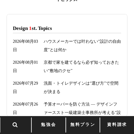
Design
1
st. Topics
2026年08月03
ハウスメーカーでは叶わない“設計の自由
日
度”とは何か
2026年08月01
京都で家を建てるなら必ず知っておきた
日
い“敷地のクセ”
2026年07月29
洗面・トイレデザインは“選び方”で空間
日
が決まる
2026年07月26
予算オーバーを防ぐ方法 ― デザインフ
日
ァーススト一級建築士事務所が考える“設
計の透明性” ―
勉強会
無料プラン
資料請求
2026年07月24
旗竿地・狭小地は「土地代が安い＝お