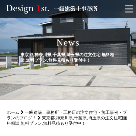
モニター
News
施工実績・施工事例
東京都,神奈川県,千葉県,埼玉県の注文住宅|無料相
リフォーム
談,無料プラン,無料見積もり受付中！
お客様の声
家づくり
ホーム
一級建築士事務所・工務店の注文住宅・施工事例・プ
サービス
ランのブログ！
東京都,神奈川県,千葉県,埼玉県の注文住宅|無
料相談,無料プラン,無料見積もり受付中！
会社概要