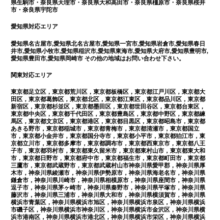
県生駒市・奈良県天理市・奈良県大和高田市・奈良県橿原市・奈良県桜井
市・奈良県宇陀市
愛知県対応エリア
愛知県名古屋市,愛知県北名古屋市,愛知県一宮市,愛知県岩倉市,愛知県春日
井市,愛知県小牧市,愛知県稲沢市,愛知県東海市,愛知県大府市,愛知県豊明市,
愛知県豊田市,愛知県岡崎市 その他の地域はお問い合わせ下さい。
関東対応エリア
東京都足立区，東京都荒川区，東京都板橋区，東京都江戸川区，東京都大
田区，東京都葛飾区，東京都北区，東京都江東区，東京都品川区，東京都
新宿区，東京都杉並区，東京都墨田区，東京都世田谷区，東京都台東区，
東京都中央区，東京都千代田区，東京都豊島区，東京都中野区，東京都練
馬区，東京都文京区，東京都港区，東京都目黒区，東京都昭島市，東京都
あきる野市，東京都稲城市，東京都青梅市，東京都清瀬市，東京都国立
市，東京都小金井市，東京都国分寺市，東京都小平市，東京都狛江市，東
京都立川市，東京都多摩市，東京都調布市，東京都西東京市，東京都八王
子市，東京都羽村市，東京都東久留米市，東京都東村山市，東京都東大和
市，東京都日野市，東京都府中市，東京都福生市，東京都町田市，東京都
三鷹市，東京都武蔵野市，東京都武蔵村山市神奈川県愛甲郡，神奈川県厚
木市，神奈川県綾瀬市，神奈川県伊勢原市，神奈川県海老名市，神奈川県
鎌倉市，神奈川県川崎市，神奈川県相模原市，神奈川県座間市，神奈川県
逗子市，神奈川県茅ヶ崎市，神奈川県秦野市，神奈川県平塚市，神奈川県
藤沢市，神奈川県三浦市，神奈川県大和市，神奈川県横須賀市，神奈川県
横浜市青葉区，神奈川県横浜市旭区，神奈川県横浜市泉区，神奈川県横浜
市磯子区，神奈川県横浜市神奈川区，神奈川県横浜市金沢区，神奈川県横
浜市港南区，神奈川県横浜市港北区，神奈川県横浜市栄区，神奈川県横浜