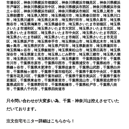
市瀬谷区，神奈川県横浜市都築区，神奈川県横浜市鶴見区，神奈川県横浜
市戸塚区，神奈川県横浜市中区，神奈川県横浜市西区，神奈川県横浜市保
土ヶ谷区，神奈川県横浜市緑区，神奈川県横浜市南区 埼玉県上尾市，埼
玉県朝霞市，埼玉県入間市，埼玉県桶川市，埼玉県春日部市，埼玉県川口
市，埼玉県川越市，埼玉県北本市，埼玉県行田市，埼玉県久喜市，埼玉県
熊谷市，埼玉県鴻巣市，埼玉県越谷市，埼玉県さいたま市岩槻区，埼玉県
さいたま市浦和区，埼玉県さいたま市大宮区，埼玉県さいたま市北区，埼
玉県さいたま市桜区，埼玉県さいたま市中央区，埼玉県さいたま市西区，
埼玉県さいたま市緑区，埼玉県さいたま市南区，埼玉県さいたま市見沼
区，埼玉県坂戸市，埼玉県幸手市，埼玉県狭山市，埼玉県志木市，埼玉県
鶴ヶ島市，埼玉県所沢市，埼玉県戸田市，埼玉県新座市，埼玉県蓮田市，
埼玉県鳩ヶ谷市，埼玉県飯能市，埼玉県東松山市，埼玉県日高市，埼玉県
深谷市，埼玉県富士見市，埼玉県ふじみ野市，埼玉県三郷市，埼玉県八潮
市，埼玉県吉川市，埼玉県和光市，埼玉県蕨市 千葉県我孫子市，千葉県
市川市，千葉県市原市，千葉県印西市，千葉県浦安市，千葉県柏市，千葉
県鎌ヶ谷市，千葉県木更津市，千葉県佐倉市，千葉県山武郡，千葉県白井
市，千葉県袖ヶ浦市，千葉県千葉市稲毛区，千葉県千葉市中央区，千葉県
千葉市花見川区，千葉県千葉市緑区，千葉県千葉市美浜区，千葉県千葉市
若葉区，千葉県東金市，千葉県富里市，千葉県流山市，千葉県習志野市千
葉県成田市，千葉県野田市，千葉県船橋市，千葉県松戸市，千葉県八街
市，千葉県八千代市，千葉県四街道市
只今問い合わせが大変多い為、千葉・神奈川は控えさせていた
だいております。
注文住宅モニター
詳細はこちらから！