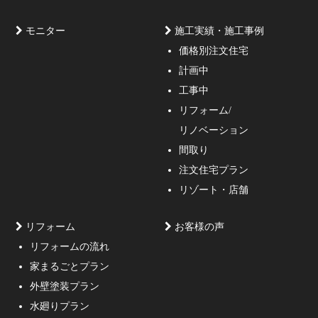
モニター
施工実績・施工事例
価格別注文住宅
計画中
家づくりのご相談・無料プラン受付中！家の設計、デザ
工事中
インをご提案する事の出来る一級建築士事務所・工務店
リフォーム/
の妥協しない家づくり！
リノベーション
間取り
注文住宅プラン
リゾート・店舗
リフォーム
お客様の声
リフォームの流れ
高低差約6m、詳細不明の既存擁壁、変形した敷地内に約
家まるごとプラン
3mの傾斜がある家
外壁塗装プラン
水廻りプラン