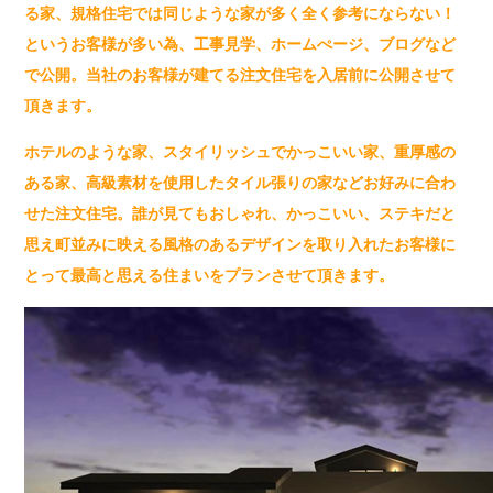
る家、規格住宅では同じような家が多く全く参考にならない！
というお客様が多い為、工事見学、ホームぺージ、ブログなど
で公開。当社のお客様が建てる注文住宅を入居前に公開させて
頂きます。
ホテルのような家、スタイリッシュでかっこいい家、重厚感の
ある家、高級素材を使用したタイル張りの家などお好みに合わ
せた注文住宅。誰が見てもおしゃれ、かっこいい、ステキだと
思え町並みに映える風格のあるデザインを取り入れたお客様に
とって最高と思える住まいをプランさせて頂きます。