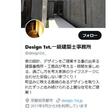
京都市南区S様,京都市北区O様
日
計術
しない住まいづくり”を実現するために ―
Withコロナ時代・どんな家を建てたらいいのか？
2026年06月29
京都・滋賀の“変形地”は誰に頼むべきか
日
（設計力の差が出るポイント）
ガレージハウスを建てたい！
2026年06月25
部分リフォームを繰り返すと高くつく理
デザイナーズ住宅のリビング・ダイニング
日
由｜デザインファーストが現場で見てき
デザイナーズ住宅のリビング・ダイニング|京都市,京都の
た“本当の落とし穴”
注文住宅｜滋賀県の注文住宅｜名古屋市の注文住宅｜愛
2026年06月21
知らないと数100万円損する？新築・リ
建築費が高騰している今、「本当に家を建てられるのだ
知県の注文住宅｜東京都の注文住宅｜神奈川県の注文住
日
フォーム・リノベーションの本当の価格
ろうか」「予算内で理想の家は実現できるのか」と不安
宅｜千葉県の注文住宅｜埼玉県の注文住宅
差と後悔しない選び方！費用相場やメリ
を抱える方が増えています。
Design 1st.一級建築士事務所のsumika
ット・デメリット
京都市山科区の和風モダンな注文住宅 sumika
2026年06月19
見積書の比較で見るべきポイント―「安
日
い・高い」だけで判断しないために―
Instagram(インスタグラム)ＵＰ！
2026年06月18
建築費が高騰している今、「本当に家を
Design 1st.（デザインファースト） 一級建築士事務所の
日
建てられるのだろうか」「予算内で理想