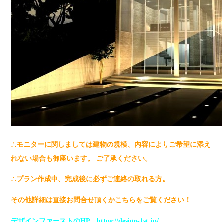
∴モニターに関しましては建物の
規模、内容によりご希望に添え
れない場合も御座います。 ご了承ください。
∴プラン作成中、完成後に必ずご連絡の取れる方。
その他詳細は直接お問合せ頂くか
こちら
をご覧ください！
デザインファーストのHP https://design-1st.jp/