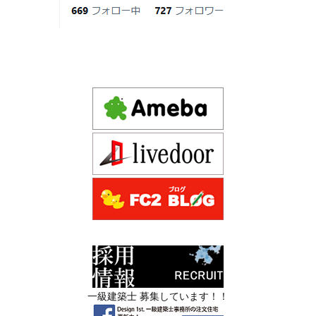
Instagram(インスタグラム) design1st.kyoto
の家は実現できるのか」と不安を抱える
新築か、リフォームか。建築費高騰時代に後悔しない家
京都市中京区の年代不詳な京町屋を再生！
方が増えています。
づくりの選び方
デザインファースト一級建築事務所,工務店の注文住宅 モ
2026年06月17
坪単価で比較してはいけない理由— 数字
ダン住宅！京都市中京区の年代不詳な京町屋を再生！
日
では測れない「本当に良い家づくり」の
ために —
注文住宅モニター
2026年06月16
3Dパース・ウォークスルー動画がある会
先着1名！注文住宅モニター｜一級建築士事務所,工務店の
日
社とない会社の差— “見える家づく
デザイン住宅を注文建築で！
り”と“見えない家づくり”の決定的な違い
デザインファーストYouTubeチャンネル
マンションリフォーム
—
スタッフを募集中|一級建築士・二級建築士・営
2026年06月13
築20〜40年の京都・滋賀の家で“本当に直
業・現場管理
日
すべき場所”の見極め方― デザインファ
ーストが伝える、後悔しない改修の優先
スタッフを募集中|一級建築士・二級建築士・営業・現場
順位 ―
管理・事務
一級建築士 募集しています！！
2026年06月11
リフォームとリノベーションの違い― 京