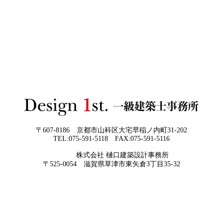
2026年06月02
「家づくりの成功は“優先順位”で決まる
3Dパース・ウォークスルー動画がある会社とない会社の
日
──予算でも間取りでもなく、暮らしの軸
差— “見える家づくり”と“見えない家づくり”の決定的な
をつくるということ」
違い —
2026年06月01
お客様の言葉に出来ない、表現しきれな
日
い思いを出来る限り正確に、目で見える
ように表現し、形に変える手助けをさせ
て頂ければと常に思っております。夢を
現実に近づけるお手伝いをさせて頂く事
が私たちの仕事なのです。
〒607-8186 京都市山科区大宅早稲ノ内町31-202
TEL:075-591-5118 FAX:075-591-5116
2026年05月29
他社プランを見たときに“必ず”チェック
株式会社 樋口建築設計事務所
日
すべき5つの視点
京都・滋賀で唯一無二の注文住宅・「本物よりリアル」
〒525-0054 滋賀県草津市東矢倉3丁目35-32
な3D設計