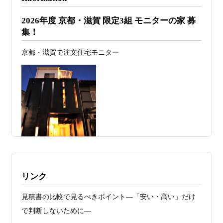
2026年07月26
予算オーバーを防ぐ方法 ― デザインフ
2026年度 京都・滋賀 限定3組 モニターの家 募
日
ァーススト一級建築士事務所が考える“設
集！
計の透明性” ―
京都・滋賀で注文住宅モニター
2026年07月24
旗竿地・狭小地は「土地代が安い＝お
日
得」ではない ―道路が狭い京都・滋賀で
こそ知っておくべき“建築費が上がる理
由”―
2026年07月23
予算が限られていても“美しい家”はつく
日
れる 削るべき場所・残すべき場所をどう
見極めるか
2026年07月20
RC造と木造の本質的な違いと、木造で
施工例・京都市北区・ハイクラスの家1UP
リンク
日
RC風デザインを実現するための設計戦略
多数お問合せありがとうございました。2021～
見積書の比較で見るべきポイント―「安い・高い」だけ
2026年07月13
ガレージハウスを建てたい！愛車と暮ら
2025年度 京都・滋賀の注文住宅モニター募
で判断しないために―
集！
日
す理想の注文住宅｜京都・滋賀で建てる