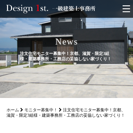
モニター
News
施工実績・施工事例
注文住宅モニター募集中！京都、滋賀・限定3組
リフォーム
様・建築事務所・工務店の妥協しない家づくり！
お客様の声
家づくり
ホーム
モニター募集中！
注文住宅モニター募集中！京都、
サービス
滋賀・限定3組様・建築事務所・工務店の妥協しない家づくり！
会社概要