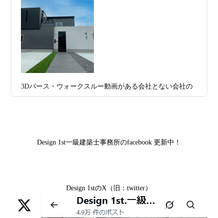
デザイン住宅
お問合せ有難う御座いました。京都市北区I様,京都市中京
区K様,京都市右京区S様,滋賀県大津市T様,京都市中京区A
2026年07月11
京都・滋賀で注文住宅を建てるなら、建
様,京都市山科区E様,滋賀県大津市S様,滋賀県草津市D様,
日
築家とつくる唯一無二の注文住宅｜無料
京都市中京区M様,京都市北区M様,京都市上京区T様,京都
プラン、相談・3D設計で理想の家づくり
市中京区E様,滋賀県大津市T様,滋賀県大津市A様,京都市
2026年07月09
「自由設計」の本当の意味。どこまで自
山科区Y様,京都市中京区I様,京都市山科区D様,滋賀県草津
3Dパース・ウォークスルー動画がある会社とない会社の
日
由なのか
市S様,京都市北区A様,京都府宇治市I様,京都市中京区N様,
差— “見える家づくり”と“見えない家づくり”の決定的な
滋賀県大津市M様,京都市右京区H様,京都市北区T様,京都
2026年07月07
【残り1組限定】Design1st.一級建築士事
違い —
市北区E様,京都市中京区A様,京都府向日市T様,京都市下
日
務所 モニター募集｜“建築家とつくる
京区H様,京都府宇治市M様,京都市中京区I様,京都府宇治市
家”を特別価格で体験できる最後のチャン
Design 1st一級建築士事務所のfacebook 更新中！
I様,京都市中京区N様,滋賀県湖南市K様,京都市中京区Y様,
ス
京都市北区M様,京都市中京区E様,京都市山科区A様,滋賀
2026年07月02
唯一無二の家づくりを、土地から考え
県大津市D様,京都市伏見区A様,滋賀県草津市S様,京都市
日
る。 建築士の無料相談会実施中！
Design 1stのX（旧：twitter）
中京区T様,京都市北区H様,京都市上京区S様,京都市北区T
様,京都市左京区F様,滋賀県大津市K様,京都市右京区T様,
2026年07月01
古い間取りを現代の暮らしに合わせる設
リフォームとリノベーションの違い― 京都・滋賀で“後悔