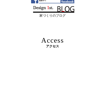
限定3組様・京都・滋賀 注文住宅モニター募集中・残１組
日
都・滋賀で“後悔しない住まいづくり”を
様となっております。
実現するために ―
家づくりのブログ
2026年06月10
残１組様・京都・滋賀 注文住宅モニター
日
募集中｜2026年 理想の住まいを特別価格
で叶える家づくり
Access
2026年06月08
「部分リフォーム」と「フルリノベ」ど
アクセス
日
ちらが得かを判断する基準
原油価格高騰で建築資材が急騰 ― 新築のハードルが上が
2026年06月04
新築かリフォームか迷っている方へ｜デ
る今、“リフォームでほぼ新築”という選択肢を ―
日
ザインファーストがあなたに最適な家づ
くりを無料提案
2026年06月03
建築費高騰時代──新築か、リフォーム
日
か。迷う人が増える今こそ知っておきた
い“本当の費用差”