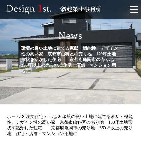
モニター
News
施工実績・施工事例
環境の良い土地に建てる豪邸・機能性、デザイン
性の高い家 京都市山科区の売り地 150坪土地
形状を活かした住宅 京都府亀岡市の売り地
リフォーム
350坪以上の売り地 住宅・店舗・マンション用
地に
お客様の声
家づくり
ホーム
注文住宅・土地
環境の良い土地に建てる豪邸・機能
サービス
性、デザイン性の高い家 京都市山科区の売り地 150坪土地形
状を活かした住宅 京都府亀岡市の売り地 350坪以上の売り
地 住宅・店舗・マンション用地に
会社概要