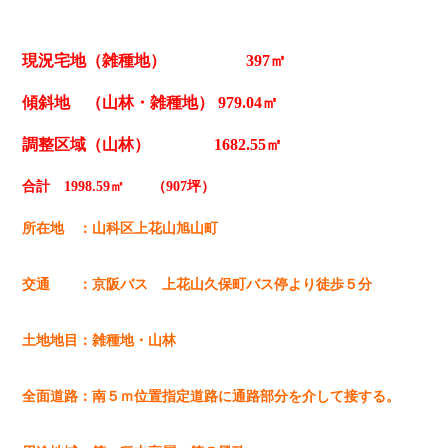
現況宅地（雑種地） 397㎡
傾斜地 （山林・雑種地） 979.04㎡
調整区域（山林） 1682.55㎡
合計 1998.59㎡ （907坪）
所在地 ：山科区上花山旭山町
交通 ：京阪バス 上花山久保町バス停より徒歩５分
土地地目：雑種地・山林
全面道路：南５ｍ位置指定道路に通路部分を介して接する。