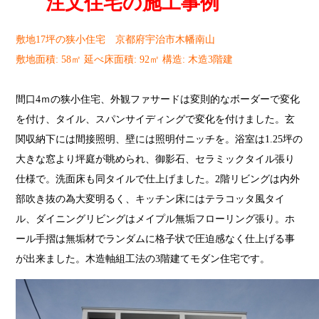
注文住宅の施工事例
敷地17坪の狭小住宅 京都府宇治市木幡南山
敷地面積: 58㎡ 延べ床面積: 92㎡ 構造: 木造3階建
間口4ｍの狭小住宅、外観ファサードは変則的なボーダーで変化
を付け、タイル、スパンサイディングで変化を付けました。玄
関収納下には間接照明、壁には照明付ニッチを。浴室は1.25坪の
大きな窓より坪庭が眺められ、御影石、セラミックタイル張り
仕様で。洗面床も同タイルで仕上げました。2階リビングは内外
部吹き抜の為大変明るく、キッチン床にはテラコッタ風タイ
ル、ダイニングリビングはメイプル無垢フローリング張り。ホ
ール手摺は無垢材でランダムに格子状で圧迫感なく仕上げる事
が出来ました。木造軸組工法の3階建てモダン住宅です。