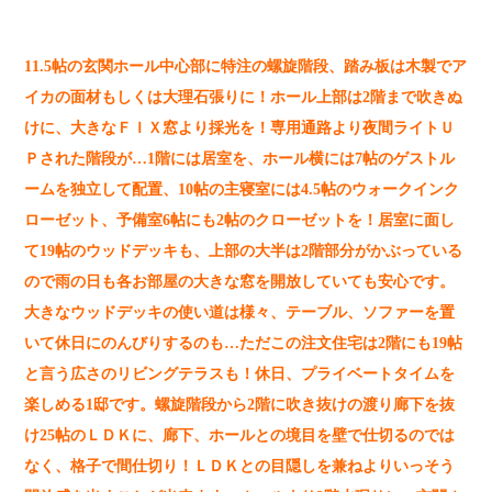
11.5帖の玄関ホール中心部に特注の螺旋階段、踏み板は木製でア
イカの面材もしくは大理石張りに！ホール上部は2階まで吹きぬ
けに、大きなＦＩＸ窓より採光を！専用通路より夜間ライトＵ
Ｐされた階段が…1階には居室を、ホール横には7帖のゲストル
ームを独立して配置、10帖の主寝室には4.5帖のウォークインク
ローゼット、予備室6帖にも2帖のクローゼットを！居室に面し
て19帖のウッドデッキも、上部の大半は2階部分がかぶっている
ので雨の日も各お部屋の大きな窓を開放していても安心です。
大きなウッドデッキの使い道は様々、テーブル、ソファーを置
いて休日にのんびりするのも…ただこの注文住宅は2階にも19帖
と言う広さのリビングテラスも！休日、プライベートタイムを
楽しめる1邸です。螺旋階段から2階に吹き抜けの渡り廊下を抜
け25帖のＬＤＫに、廊下、ホールとの境目を壁で仕切るのでは
なく、格子で間仕切り！ＬＤＫとの目隠しを兼ねよりいっそう