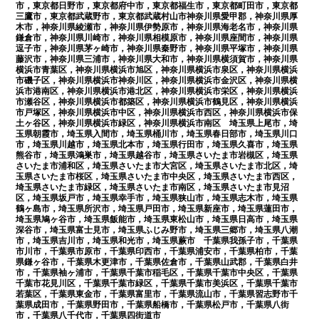
市，東京都日野市，東京都府中市，東京都福生市，東京都町田市，東京都
三鷹市，東京都武蔵野市，東京都武蔵村山市神奈川県愛甲郡，神奈川県厚
木市，神奈川県綾瀬市，神奈川県伊勢原市，神奈川県海老名市，神奈川県
鎌倉市，神奈川県川崎市，神奈川県相模原市，神奈川県座間市，神奈川県
逗子市，神奈川県茅ヶ崎市，神奈川県秦野市，神奈川県平塚市，神奈川県
藤沢市，神奈川県三浦市，神奈川県大和市，神奈川県横須賀市，神奈川県
横浜市青葉区，神奈川県横浜市旭区，神奈川県横浜市泉区，神奈川県横浜
市磯子区，神奈川県横浜市神奈川区，神奈川県横浜市金沢区，神奈川県横
浜市港南区，神奈川県横浜市港北区，神奈川県横浜市栄区，神奈川県横浜
市瀬谷区，神奈川県横浜市都築区，神奈川県横浜市鶴見区，神奈川県横浜
市戸塚区，神奈川県横浜市中区，神奈川県横浜市西区，神奈川県横浜市保
土ヶ谷区，神奈川県横浜市緑区，神奈川県横浜市南区 埼玉県上尾市，埼
玉県朝霞市，埼玉県入間市，埼玉県桶川市，埼玉県春日部市，埼玉県川口
市，埼玉県川越市，埼玉県北本市，埼玉県行田市，埼玉県久喜市，埼玉県
熊谷市，埼玉県鴻巣市，埼玉県越谷市，埼玉県さいたま市岩槻区，埼玉県
さいたま市浦和区，埼玉県さいたま市大宮区，埼玉県さいたま市北区，埼
玉県さいたま市桜区，埼玉県さいたま市中央区，埼玉県さいたま市西区，
埼玉県さいたま市緑区，埼玉県さいたま市南区，埼玉県さいたま市見沼
区，埼玉県坂戸市，埼玉県幸手市，埼玉県狭山市，埼玉県志木市，埼玉県
鶴ヶ島市，埼玉県所沢市，埼玉県戸田市，埼玉県新座市，埼玉県蓮田市，
埼玉県鳩ヶ谷市，埼玉県飯能市，埼玉県東松山市，埼玉県日高市，埼玉県
深谷市，埼玉県富士見市，埼玉県ふじみ野市，埼玉県三郷市，埼玉県八潮
市，埼玉県吉川市，埼玉県和光市，埼玉県蕨市 千葉県我孫子市，千葉県
市川市，千葉県市原市，千葉県印西市，千葉県浦安市，千葉県柏市，千葉
県鎌ヶ谷市，千葉県木更津市，千葉県佐倉市，千葉県山武郡，千葉県白井
市，千葉県袖ヶ浦市，千葉県千葉市稲毛区，千葉県千葉市中央区，千葉県
千葉市花見川区，千葉県千葉市緑区，千葉県千葉市美浜区，千葉県千葉市
若葉区，千葉県東金市，千葉県富里市，千葉県流山市，千葉県習志野市千
葉県成田市，千葉県野田市，千葉県船橋市，千葉県松戸市，千葉県八街
市，千葉県八千代市，千葉県四街道市