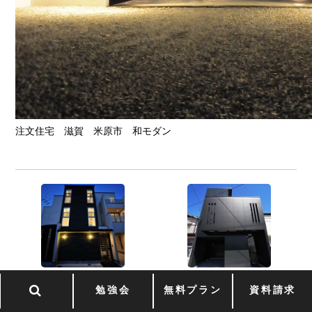
注文住宅 滋賀 米原市 和モダン
← 愛知県（名古屋）の注文
愛知県（名古屋）の注文住
勉強会
無料プラン
資料請求
住宅,モダン住宅，デザイナ
宅,モダン住宅，デザイナー
ーズ住宅,高級住宅,豪邸の無
ズ住宅,高級住宅,豪邸の無料