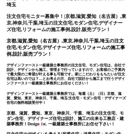
埼玉
注文住宅モニター募集中！|京都,滋賀,愛知（名古屋）,東
京,神奈川,千葉,埼玉の注文住宅,モダン住宅,デザイナー
ズ住宅,リフォームの施工事例,設計,販売プラン！
京都,滋賀,愛知（名古屋）,東京,神奈川,千葉,埼玉の注文
住宅,モダン住宅,デザイナーズ住宅,リフォームの施工事
例,設計,販売プラン！
デザインファースト一級建築士事務所の注文住宅、モダン住宅は、自社で
設計、デザインから施工、管理まで行っていますので、お客様のご予算内
で最大限のご希望が叶える事も可能です。家にこだわりをもちたいが注文
住宅は高いのでは？…とお考えの方、自社で設計から施工まで行うデザイ
ンファースト一級建築士事務所にお任せください！
デザインファースト一級建築士事務所では、毎週（土）（日）京都、滋
賀、愛知、東京、神奈川、千葉、埼玉/文住宅・モダン住宅・デザイナーズ
住宅の無料相談受付中！
京都、滋賀、愛知、東京、神奈川、千葉、埼玉の注文住宅、モ
ダン住宅、デザイナーズ住宅は設計、施工の出来る工務店・建
築事務所！Design
1
st. 一級建築士事務所にお任せ下さい！