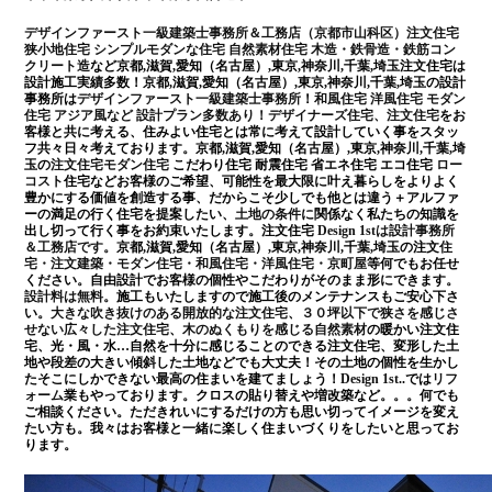
デザインファースト一級建築士事務所＆工務店（京都市山科区）
注文住宅
狭小地住宅 シンプルモダンな住宅 自然素材住宅 木造・鉄骨造・鉄筋コン
クリート造
など京都,滋賀,愛知（名古屋）,東京,神奈川,千葉,埼玉注文住宅は
設計施工実績多数！京都,滋賀,愛知（名古屋）,東京,神奈川,千葉,埼玉の設計
事務所は
デザインファースト一級建築士事務所
！
和風住宅 洋風住宅 モダン
住宅 アジア風など 設計プラン多数あり！
デザイナーズ住宅、注文住宅
をお
客様と共に考える、住みよい住宅とは常に考えて設計していく事をスタッ
フ共々日々考えております。京都,滋賀,愛知（名古屋）,東京,神奈川,千葉,埼
玉の
注文住宅モダン住宅
こだわり住宅 耐震住宅 省エネ住宅 エコ住宅
ロー
コスト
住宅などお客様のご希望、可能性を最大限に叶え暮らしをよりよく
豊かにする価値を創造する事、だからこそ少しでも他とは違う＋アルファ
ーの満足の行く住宅を提案したい、
土地の条件
に関係なく私たちの知識を
出し切って行く事をお約束いたします。注文住宅
Design 1stは設計事務所
＆工務店です
。京都,滋賀,愛知（名古屋）,東京,神奈川,千葉,埼玉の注文
住
宅・注文建築・モダン住宅・和風住宅・洋風住宅・京町屋
等何でもお任せ
ください。自由設計でお客様の個性やこだわりがそのまま形にできます。
設計料は無料
。施工もいたしますので施工後のメンテナンスもご安心下さ
い。
大きな吹き抜けのある開放的な注文住宅
、
３０坪以下で狭さを感じさ
せない広々した注文住宅
、
木のぬくもりを感じる自然素材
の暖かい注文住
宅、光・風・水…自然を十分に感じることのできる注文住宅、変形した土
地や段差の大きい傾斜した土地などでも大丈夫！その土地の個性を生かし
たそこにしかできない最高の住まいを建てましょう！
Design 1st
..では
リフ
ォーム
業もやっております。クロスの貼り替えや増改築など。。。何でも
ご相談ください。ただきれいにするだけの方も思い切ってイメージを変え
たい方も。我々はお客様と一緒に楽しく住まいづくりをしたいと思ってお
ります。