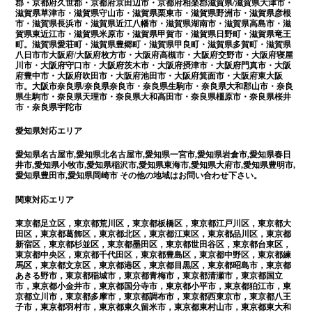
郡・京都府久世郡・京都府京田辺市・京都府相楽郡滋賀県/滋賀県大津市・
滋賀県草津市・滋賀県守山市・滋賀県栗東市・滋賀県野洲市・滋賀県彦根
市・滋賀県長浜市・滋賀県近江八幡市・滋賀県湖南市・滋賀県高島市・滋
賀県東近江市・滋賀県米原市・滋賀県甲賀市・滋賀県日野町・滋賀県竜王
町。滋賀県愛荘町・滋賀県豊郷町・滋賀県甲良町・滋賀県多賀町・滋賀県
八日市市大阪府/大阪府枚方市・大阪府高槻市・大阪府交野市・大阪府寝屋
川市・大阪府守口市・大阪府茨木市・大阪府摂津市・大阪府門真市・大阪
府豊中市・大阪府吹田市・大阪府池田市・大阪府箕面市・大阪府東大阪
市。大阪市奈良県/奈良県奈良市・奈良県生駒市・奈良県大和郡山市・奈良
県生駒市・奈良県天理市・奈良県大和高田市・奈良県橿原市・奈良県桜井
市・奈良県宇陀市
愛知県対応エリア
愛知県名古屋市,愛知県北名古屋市,愛知県一宮市,愛知県岩倉市,愛知県春日
井市,愛知県小牧市,愛知県稲沢市,愛知県東海市,愛知県大府市,愛知県豊明市,
愛知県豊田市,愛知県岡崎市 その他の地域はお問い合わせ下さい。
関東対応エリア
東京都足立区，東京都荒川区，東京都板橋区，東京都江戸川区，東京都大
田区，東京都葛飾区，東京都北区，東京都江東区，東京都品川区，東京都
新宿区，東京都杉並区，東京都墨田区，東京都世田谷区，東京都台東区，
東京都中央区，東京都千代田区，東京都豊島区，東京都中野区，東京都練
馬区，東京都文京区，東京都港区，東京都目黒区，東京都昭島市，東京都
あきる野市，東京都稲城市，東京都青梅市，東京都清瀬市，東京都国立
市，東京都小金井市，東京都国分寺市，東京都小平市，東京都狛江市，東
京都立川市，東京都多摩市，東京都調布市，東京都西東京市，東京都八王
子市，東京都羽村市，東京都東久留米市，東京都東村山市，東京都東大和