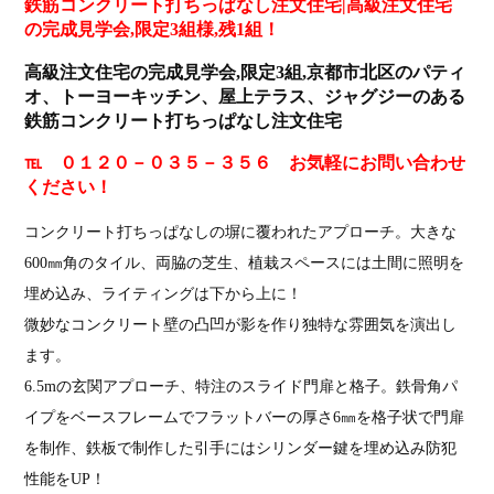
鉄筋コンクリート打ちっぱなし注文住宅|高級注文住宅
の完成見学会,限定3組様,残1組！
高級注文住宅の完成見学会,限定3組,京都市北区のパティ
オ、トーヨーキッチン、屋上テラス、ジャグジーのある
鉄筋コンクリート打ちっぱなし注文住宅
℡ ０１２０－０３５－３５６ お気軽にお問い合わせ
ください！
コンクリート打ちっぱなしの塀に覆われたアプローチ。大きな
600㎜角のタイル、両脇の芝生、植栽スペースには土間に照明を
埋め込み、ライティングは下から上に！
微妙なコンクリート壁の凸凹が影を作り独特な雰囲気を演出し
ます。
6.5mの玄関アプローチ、特注のスライド門扉と格子。鉄骨角パ
イプをベースフレームでフラットバーの厚さ6㎜を格子状で門扉
を制作、鉄板で制作した引手にはシリンダー鍵を埋め込み防犯
性能をUP！