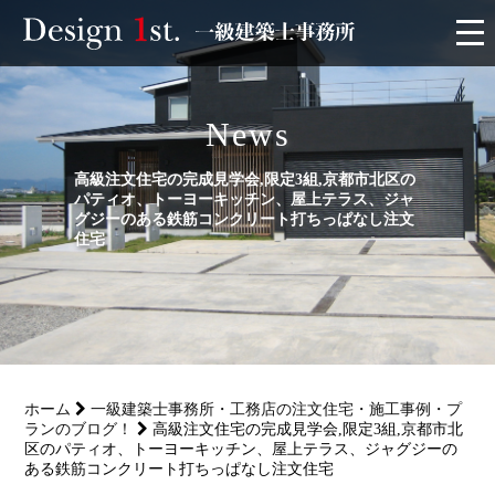
モニター
News
施工実績・施工事例
高級注文住宅の完成見学会,限定3組,京都市北区の
パティオ、トーヨーキッチン、屋上テラス、ジャ
リフォーム
グジーのある鉄筋コンクリート打ちっぱなし注文
住宅
お客様の声
家づくり
ホーム
一級建築士事務所・工務店の注文住宅・施工事例・プ
サービス
ランのブログ！
高級注文住宅の完成見学会,限定3組,京都市北
区のパティオ、トーヨーキッチン、屋上テラス、ジャグジーの
ある鉄筋コンクリート打ちっぱなし注文住宅
会社概要