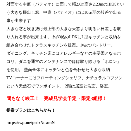
対面する中庭（パティオ）に面して幅2.6m高さ2.23mのHKKとい
う大きな掃出し窓、中庭（パティオ）には10㎝弱の段差で出る
事が出来ます！
大きな窓と吹き抜け最上部の大きな天窓より明るい日差しを取
り入れる事が出来ます。 約30帖のLDKにL型キッチンと収納を
組み合わせたトクラスキッチンを提案。1帖のパントリー。
ダイニング、キッチン床にはアレルギーなどの主要因となるホ
コリ、ダニを通常のメンテナンスでほぼ取り除ける「ボロン」
を使用。 壁面全体にキッチンと色を合わせた大きな収納！
TVコーナーにはフローティングシェリフ、ナチュラルロブソン
という天然石でワンポイント。 2階は居室と洗面、浴室。
間もなく竣工！ 完成見学会予定・限定3組様！
提案プランはこちらから！
https://wp.me/pedzNt-amN