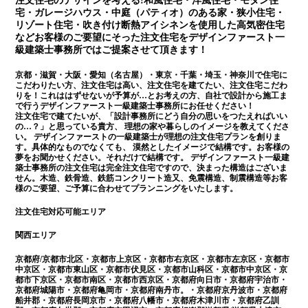
注文住宅のデザインを考える!和風住宅・洋風住宅・モダン住
宅・ガレージハウス・中庭（パティオ）のある家・狭小住宅・
リゾート住宅・吹き付け断熱アイシネンを使用した高気密住宅
などお客様のご要望にそった注文住宅をデザインファースト一
級建築士事務所ではご提案させて頂きます！
京都・滋賀・大阪・愛知（名古屋）・東京・千葉・埼玉・神奈川で住宅に
こだわりたい方、注文住宅は高い、注文住宅を建てたい、注文住宅こだわ
りを！これははずせないが予算が…とお考えの方、自社で設計から施工ま
で行うデザインファースト一級建築士事務所にお任せください！
注文住宅で建てたいが、「設計事務所にどう自分の思いをつたえればいい
の…？」と思っている貴方、 理想の家や暮らしのイメージを教えてくださ
い。 デザインファーストの一級建築士が理想の注文住宅プランを創りま
す。具体的なものでなくても、 漠然としたイメージで結構です。お客様の
夢をお聞かせください。それだけで結構です。 デザインファースト一級建
築士事務所の注文住宅は完全注文住宅ですので、決まった構造はございま
せん。木造、鉄骨造、鉄筋コンクリート造又、免震構造、制震構造等お客
様のご要望、ご予算に合わせてプランニングをいたします。
注文住宅対応可能エリア
関西エリア
京都府/京都市北区・京都市上京区・京都市右京区・京都市左京区・京都市
中京区・京都市東山区・京都市伏見区・京都市山科区・京都市中京区・京
都市下京区・京都市南区・京都市西京区・京都府向日市・京都府宇治市・
京都府城陽市・京都府亀岡市・京都府南丹市。・京都府京丹波市・京都府
船井郡・京都府長岡京市・京都府八幡市・京都府木津川市・京都府乙訓