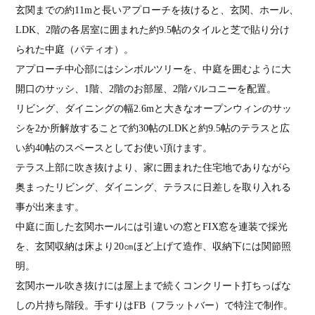
玄関までの約11mと長いアプローチを抜けると、玄関、ホール、
LDK、2階の各居室に囲まれた約9.5帖のタイルと芝で貼り分け
られた中庭（パティオ）。
アプローチ中心部にはシンボルツリーを、中庭を囲むように大
開口のサッシ、1階、2階のお部屋、2階バルコニーを配置。
リビング、ダイニングの幅2.6mと大きなオープンウィンのサッ
シを2か所解放することで約30帖のLDKと約9.5帖のテラスと広
い約40帖のスペースとしてお使い頂けます。
テラス上部に吹き抜けより、家に囲まれた住宅地でありながら
奥まったリビング、ダイニング、テラスに日差しを取り入れる
事が出来ます。
中庭に面した玄関ホールには引違いの窓とFIX窓を連装で採光
を、玄関収納は床より20㎝ほど上げて造作、収納下には関節照
明。
玄関ホール吹き抜けには屋上まで続くコンクリート打ちっぱな
しの片持ち階段。手すりはFB（フラットバー）で特注で制作。